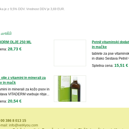
lka je z 9,5% DDV. Vrednost DDV je 3,69 EUR.
artikli
ORM OLJE 250 ML
Petnil vitaminski doda
in mačke
28,73 €
cena:
tablete za pse vitamins
in dlako Sestava Petnil 
15,51 €
Spletna cena:
olje z vitamini in minerali za
v in mačk
tamini in minerali za kožo psov in
tava VITADERM vsebuje ribje...
20,54 €
cena:
00 386 8 013 15
-mail:
info@vet4you.com