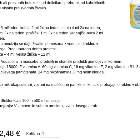
h ali prestanih boleznih, pri deficitarni prehrani, pri kahektičnih
ri visoko proizvodnih živalih.
:
5 ml/teden, kobila 2 ml 2x na teden, teleta 4 ml 2x na teden,
 ml 3x na teden, prašički 1 ml 3x na teden, jagenjčki-ovca 2 ml
en.
a emulzija se daje živalim pomešana z vodo ali direktno v
izgo. Pred uporabo dobro pretresti!
ka – 4 ml; velika žlička – 12 ml.
:
Voda, olja in maščobe, produkti in stranski produkti gomoljev in korenin.
uje 15000 IE vitamina A, 60 mg vitamina C, 18 mg vitamina E, 2 mg vitamina B1, 3
cijevega pantotenata, 24 mg nikotinamida, 8 mg holin klorida.
so mikrokapsulirani, vezani na maščobne partikle in kot taki prehajajo direktno v obto
:
Steklenica s 100 in 500 ml emulzije.
anjenja:
V temnem in suhem prostoru, izven dosega otrok.
2,48 €
Količina