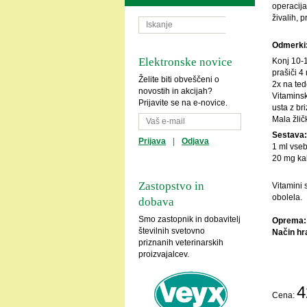
operacija
živalih, p
Odmerki
Elektronske novice
Konj 10-1
prašiči 4
Želite biti obveščeni o
2x na ted
novostih in akcijah?
Vitaminsk
Prijavite se na e-novice.
usta z br
Mala žlič
Sestava
Prijava
|
Odjava
1 ml vseb
20 mg kal
Zastopstvo in
Vitamini 
obolela.
dobava
Smo zastopnik in dobavitelj
Oprema
številnih svetovno
Način hr
priznanih veterinarskih
proizvajalcev.
4
Cena: