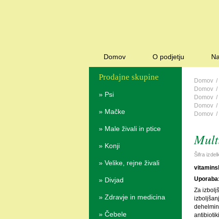
Domov
O podjetju
Na
Prodajne skupine
Domov
Domov
»
Psi
Domov
Domov
»
Mačke
Domov
»
Male živali in ptice
Mult
»
Konji
Šifra izde
»
Velike, rejne živali
vitaminsk
Uporaba
»
Divjad
Za izbolj
»
Zdravje in medicina
izboljšan
dehelmint
»
Čebele
antibioti