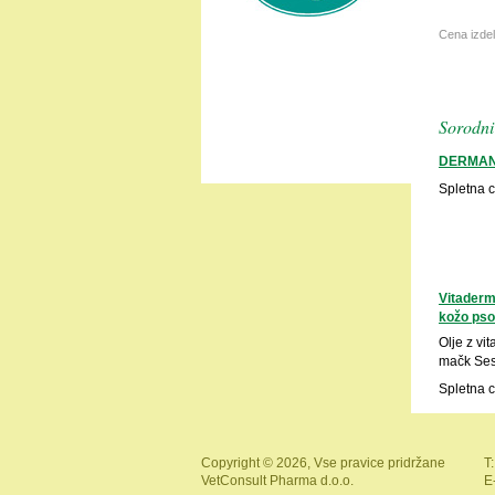
Cena izde
Sorodni 
DERMAN
Spletna 
Vitaderm 
kožo pso
Olje z vi
mačk Ses
Spletna 
Copyright © 2026, Vse pravice pridržane
T:
VetConsult Pharma d.o.o.
E