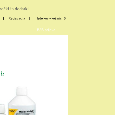
očki in dodatki.
|
Registracija
|
Izdelkov v košarici: 0
B2B prijava
li