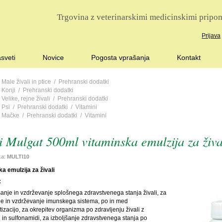
Trgovina z veterinarskimi medicinskimi pripom
Prijava
sveti
Novice
Pogosta vprašanja
Kontakt
/
Male živali in ptice
/
Prehranski dodatki
/
Konji
/
Prehranski dodatki
/
Velike, rejne živali
/
Prehranski dodatki
/
Psi
/
Prehranski dodatki
/
Vitamini
/
Mačke
/
Prehranski dodatki
/
Vitamini
i Mulgat 500ml vitaminska emulzija za živa
lka:
MULTI10
a emulzija za živali
:
šanje in vzdrževanje splošnega zdravstvenega stanja živali, za
je in vzdrževanje imunskega sistema, po in med
izacijo, za okrepitev organizma po zdravljenju živali z
ki in sulfonamidi, za izboljšanje zdravstvenega stanja po