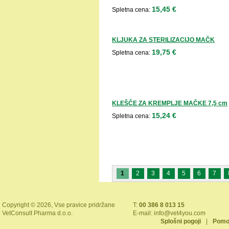
15,45 €
Spletna cena:
KLJUKA ZA STERILIZACIJO MAČK
19,75 €
Spletna cena:
KLEŠČE ZA KREMPLJE MAČKE 7,5 cm
15,24 €
Spletna cena:
1
2
3
4
5
6
7
Copyright © 2026, Vse pravice pridržane
T:
00 386 8 013 15
VetConsult Pharma d.o.o.
E-mail:
info@vet4you.com
Splošni pogoji
|
Pomo