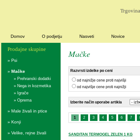
Trgovina
Domov
O podjetju
Nasveti
Novice
Prodajne skupine
Mačke
»
Psi
Razvrsti izdelke po ceni
»
Mačke
»
Prehranski dodatki
od najnižje cene proti najvišji
»
Nega in kozmetika
od najvišje cene proti najnižji
»
Igrače
»
Oprema
Izberite način uporabe artikla
»
Male živali in ptice
1
2
3
4
5
6
7
»
Konji
»
Velike, rejne živali
SANDITAN TERMOGEL ZELEN 1 KG