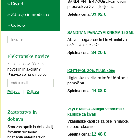
SANDITAN TERMOGEL kozmetični
»
Divjad
pripravek za živali, losjon za...
39,02 €
»
Zdravje in medicina
Spletna cena:
»
Čebele
SANDITAN PANAZYM KREMA 150 ML
Aktivna nega z encimi in vitamini za
občuljive dele kože ....
34,20 €
Spletna cena:
Elektronske novice
Želite biti obveščeni o
novostih in akcijah?
ICHTHYOL 20% PLUS 400g
Prijavite se na e-novice.
Higiensko mazilo za kožo Učinkovita
pomoč pri...
44,68 €
Spletna cena:
Prijava
|
Odjava
VeyFo Multi-C-Mulgat vitaminske
Zastopstvo in
kapljice za živali
dobava
Vitaminske kapljice za pse in mačke,
golobe, okrasne...
Smo zastopnik in dobavitelj
številnih svetovno
12,48 €
Spletna cena:
priznanih veterinarskih