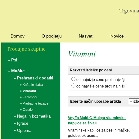
Trgovina
Domov
O podjetju
Nasveti
Novice
Prodajne skupine
Vitamini
»
Psi
Razvrsti izdelke po ceni
»
Mačke
»
Prehranski dodatki
od najnižje cene proti najvišji
»
Koža in dlaka
od najvišje cene proti najnižji
»
Vitamini
»
Feromoni
Izberite način uporabe artikla
»
Prebavne težave
»
Ostalo
»
Nega in kozmetika
VeyFo Multi-C-Mulgat vitaminske
»
Igrače
kapljice za živali
»
Oprema
Vitaminske kapljice za pse in mačke,
golobe, okrasne...