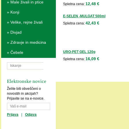
»
Male živali in ptice
12,48 €
Spletna cena:
»
Konji
E-SELEN -MULGAT 500ml
»
Velike, rejne živali
42,43 €
Spletna cena:
»
Divjad
»
Zdravje in medicina
URO-PET GEL 120g
»
Čebele
16,09 €
Spletna cena:
Elektronske novice
Želite biti obveščeni o
novostih in akcijah?
Prijavite se na e-novice.
Prijava
|
Odjava