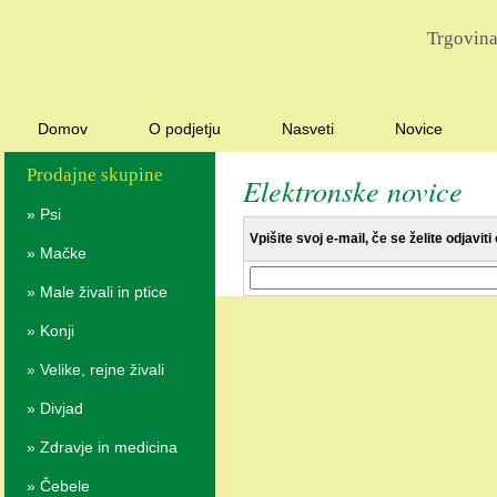
Trgovina
Domov
O podjetju
Nasveti
Novice
Prodajne skupine
Elektronske novice
»
Psi
Vpišite svoj e-mail, če se želite odjavit
»
Mačke
»
Male živali in ptice
»
Konji
»
Velike, rejne živali
»
Divjad
»
Zdravje in medicina
»
Čebele