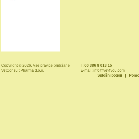
Copyright © 2026, Vse pravice pridržane
T:
00 386 8 013 15
VetConsult Pharma d.o.o.
E-mail:
info@vet4you.com
Splošni pogoji
|
Pomo