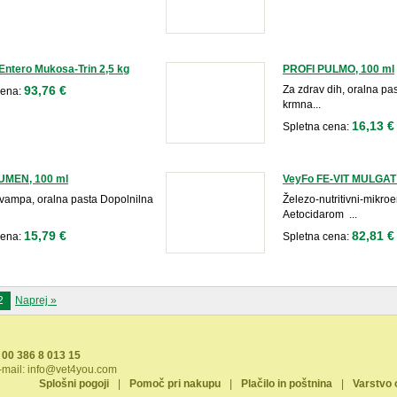
Entero Mukosa-Trin 2,5 kg
PROFI PULMO, 100 ml
93,76 €
Za zdrav dih, oralna pa
cena:
krmna...
16,13 €
Spletna cena:
UMEN, 100 ml
VeyFo FE-VIT MULGAT
 vampa, oralna pasta Dopolnilna
Železo-nutritivni-mikroe
Aetocidarom ...
15,79 €
82,81 €
cena:
Spletna cena:
2
Naprej »
00 386 8 013 15
-mail:
info@vet4you.com
Splošni pogoji
|
Pomoč pri nakupu
|
Plačilo in poštnina
|
Varstvo 