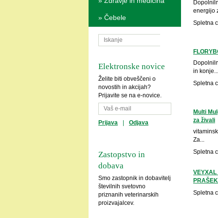
»
Zdravje in medicina
Dopolnil
energijo z
»
Čebele
Spletna 
FLORYBO
Dopolnil
Elektronske novice
in konje..
Želite biti obveščeni o
Spletna 
novostih in akcijah?
Prijavite se na e-novice.
Multi Mu
za živali
Prijava
|
Odjava
vitaminsk
Za...
Spletna 
Zastopstvo in
dobava
VEYXAL
Smo zastopnik in dobavitelj
PRAŠEK
številnih svetovno
Spletna 
priznanih veterinarskih
proizvajalcev.