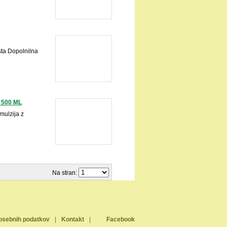
sta Dopolnilna
 500 ML
mulzija z
Na stran:
osebnih podatkov
|
Kontakt
|
Facebook