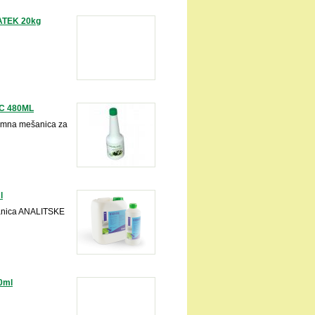
ATEK 20kg
C 480ML
krmna mešanica za
l
anica ANALITSKE
0ml