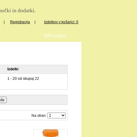
očki in dodatki.
|
Registracija
|
Izdelkov v košarici: 0
B2B prijava
Izdelki
1 - 20 od skupaj 22
Na stran: