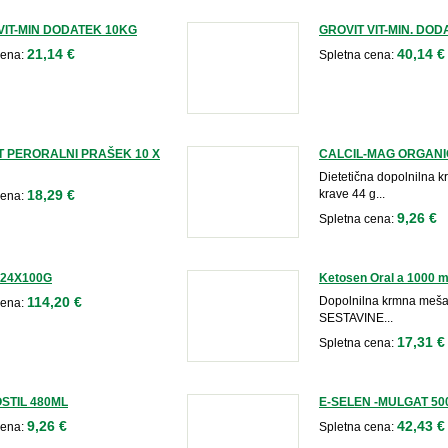
VIT-MIN DODATEK 10KG
GROVIT VIT-MIN. DOD
21,14 €
40,14 €
cena:
Spletna cena:
 PERORALNI PRAŠEK 10 X
CALCIL-MAG ORGANI
Dietetična dopolnilna 
18,29 €
krave 44 g...
cena:
9,26 €
Spletna cena:
 24X100G
Ketosen Oral a 1000 m
114,20 €
Dopolnilna krmna meš
cena:
SESTAVINE...
17,31 €
Spletna cena:
STIL 480ML
E-SELEN -MULGAT 50
9,26 €
42,43 €
cena:
Spletna cena: