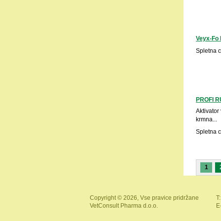
Veyx-Fo 
Spletna 
PROFI R
Aktivator
krmna...
Spletna 
1
Copyright © 2026, Vse pravice pridržane
T:
VetConsult Pharma d.o.o.
E