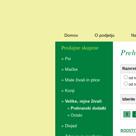
Domov
O podjetju
Na
Prodajne skupine
Preh
»
Psi
Razvrsti
»
Mačke
od n
»
Male živali in ptice
od n
»
Konji
Izberite
»
Velike, rejne živali
»
Prehranski dodatki
1
»
Ostalo
»
Divjad
BOOSTY`