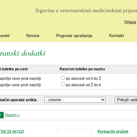
Trgovina z veterinarskimi medicinskimi pripom
Prijava
sveti
Novice
Pogosta vprašanja
Kontakt
ranski dodatki
 izdelke po ceni
Razvrsti izdelke po nazivu
ajnižje cene proti najvišji
po abecedi od A do Ž
ajvišje cene proti najnižji
po abecedi od Ž do A
 način uporabe artikla
2
Naprej »
VO 15 ml (12)
Fermactiv prašek