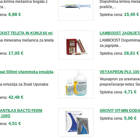
na krmna mešanica bogata z
Dopolnilna krmna mešan
a...
prašiče,...
6,88 €
15,45 €
cena:
Spletna cena:
OST TELETA IN KONJI 60 ml
LAMBOOST JAGNJETA
na mineralna mešanica za teleta
LAMBOOST Dopolnilna
.
za jagnjeta...
17,05 €
26,61 €
cena:
Spletna cena:
lgat 500ml vitaminska emulzija
VEYXAPRON PLV. 100
Veyxapron za uravnava
a emulzija za živali Uporaba:
preprečevanje ketoz Ses
4,71 €
Spletna cena:
42,48 €
cena:
 ANTILAX BACTO FERM
GROVIT VIT-MIN DOD
 100G
5,06 €
Spletna cena:
4,51 €
cena: