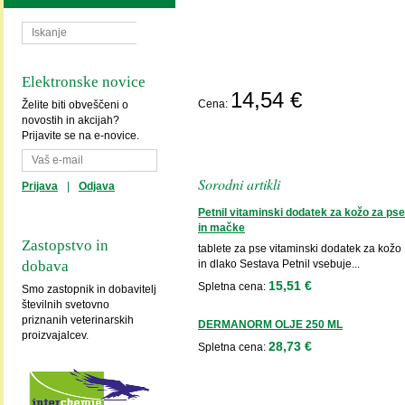
Elektronske novice
PO
14,54 €
Cena:
Želite biti obveščeni o
POVPR
novostih in akcijah?
Prijavite se na e-novice.
Sorodni artikli
Prijava
|
Odjava
Petnil vitaminski dodatek za kožo za pse
in mačke
Zastopstvo in
tablete za pse vitaminski dodatek za kožo
in dlako Sestava Petnil vsebuje...
dobava
15,51 €
Spletna cena:
Smo zastopnik in dobavitelj
številnih svetovno
priznanih veterinarskih
DERMANORM OLJE 250 ML
proizvajalcev.
28,73 €
Spletna cena: