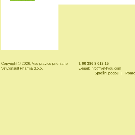
Copyright © 2026, Vse pravice pridržane
T:
00 386 8 013 15
VetConsult Pharma d.o.o.
E-mail:
info@vet4you.com
Splošni pogoji
|
Pomo