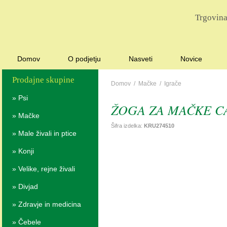
Trgovina
Domov
O podjetju
Nasveti
Novice
Prodajne skupine
Domov
/
Mačke
/
Igrače
»
Psi
ŽOGA ZA MAČKE C
»
Mačke
Šifra izdelka:
KRU274510
»
Male živali in ptice
»
Konji
»
Velike, rejne živali
»
Divjad
»
Zdravje in medicina
»
Čebele