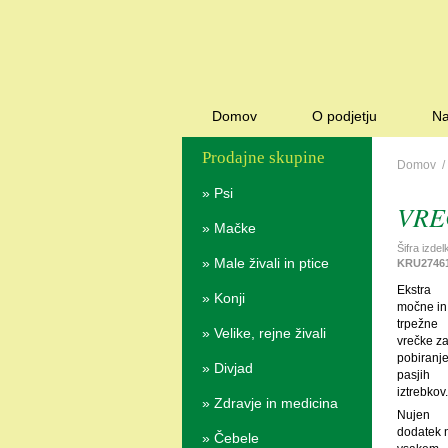
Domov
O podjetju
Na
Prodajne skupine
Domov
»
Psi
VRE
»
Mačke
Šifra izdel
»
Male živali in ptice
KRU2746
Ekstra
»
Konji
močne in
trpežne
»
Velike, rejne živali
vrečke z
pobiranj
»
Divjad
pasjih
iztrebkov.
»
Zdravje in medicina
Nujen
dodatek 
»
Čebele