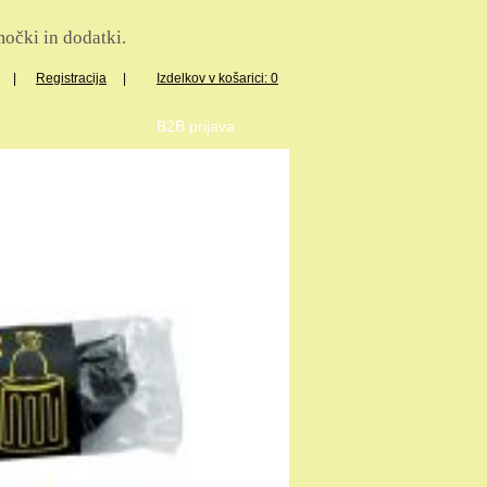
očki in dodatki.
|
Registracija
|
Izdelkov v košarici: 0
B2B prijava