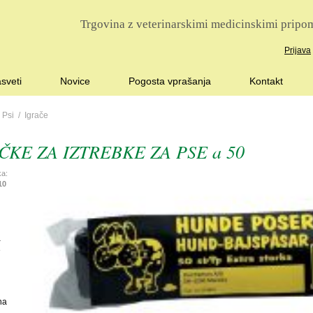
Trgovina z veterinarskimi medicinskimi pripom
Prijava
sveti
Novice
Pogosta vprašanja
Kontakt
/
Psi
/
Igrače
ČKE ZA IZTREBKE ZA PSE a 50
ka:
10
a
e
na