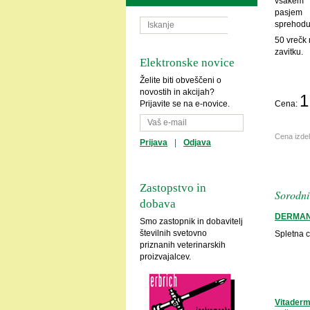
vsakem
pasjem
sprehodu
50 vrečk
zavitku.
Elektronske novice
Želite biti obveščeni o
novostih in akcijah?
1
Cena:
Prijavite se na e-novice.
Cena izde
Prijava
|
Odjava
Zastopstvo in
Sorodni 
dobava
DERMAN
Smo zastopnik in dobavitelj
številnih svetovno
Spletna 
priznanih veterinarskih
proizvajalcev.
Vitaderm 