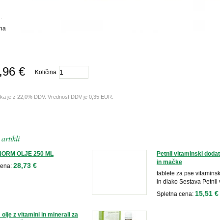
.
 na
,96 €
Količina
lka je z 22,0% DDV. Vrednost DDV je 0,35 EUR.
artikli
ORM OLJE 250 ML
Petnil vitaminski doda
in mačke
28,73 €
cena:
tablete za pse vitamins
in dlako Sestava Petnil 
15,51 €
Spletna cena:
olje z vitamini in minerali za