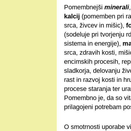
Pomembnejši
minerali
kalcij
(pomemben pri razv
srca, živcev in mišic),
f
(sodeluje pri tvorjenju 
sistema in energije),
ma
srca, zdravih kosti, miš
encimskih procesih, repr
sladkorja, delovanju ži
rast in razvoj kosti in h
procese staranja ter ura
Pomembno je, da so vita
prilagojeni potrebam p
O smotrnosti uporabe vi