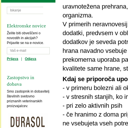
uravnotežena prehrana, 
organizma.
V primerih neravnovesi
Elektronske novice
dodatki, predvsem v obl
Želite biti obveščeni o
novostih in akcijah?
dodatkov je seveda potr
Prijavite se na e-novice.
hrana navadno vsebuje z
prekomerna uporaba pa 
Prijava
|
Odjava
kvalitete same hrane, sta
Zastopstvo in
Kdaj se priporoča upo
dobava
- v primeru bolezni ali 
Smo zastopnik in dobavitelj
- v stresnih stanjih, ko i
številnih svetovno
priznanih veterinarskih
- pri zelo aktivnih psih
proizvajalcev.
- če hranimo z doma pri
ne vsebujeta vseh potre