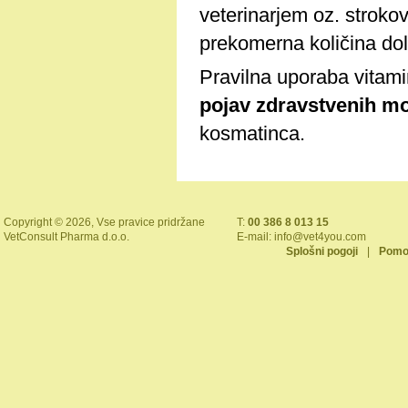
veterinarjem oz. stroko
prekomerna količina dol
Pravilna uporaba vitam
pojav zdravstvenih mo
kosmatinca.
Copyright © 2026, Vse pravice pridržane
T:
00 386 8 013 15
VetConsult Pharma d.o.o.
E-mail:
info@vet4you.com
Splošni pogoji
|
Pomo