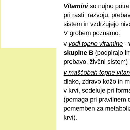
Vitamini
so nujno potre
pri rasti, razvoju, preba
sistem in vzdržujejo niv
V grobem poznamo:
v
vodi topne vitamine
-
skupine B
(podpirajo i
prebavo, živčni sistem) 
v maščobah topne vita
dlako, zdravo kožo in
v krvi, sodeluje pri form
(pomaga pri pravilnem d
pomemben za metabolize
krvi).