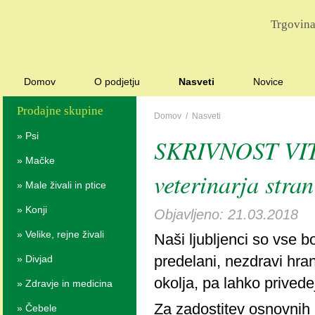
Trgovina
Domov
O podjetju
Nasveti
Novice
Prodajne skupine
Domov
/
Nasveti
»
Psi
SKRIVNOST VIT
»
Mačke
veterinarja stran
»
Male živali in ptice
»
Konji
Objavljeno: 21.03.2018
»
Velike, rejne živali
Naši ljubljenci so vse b
predelani, nezdravi hran
»
Divjad
okolja, pa lahko prived
»
Zdravje in medicina
Za zadostitev osnovnih
»
Čebele