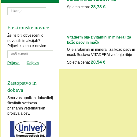
28,73 €
Spletna cena:
Elektronske novice
Želite biti obveščeni o
Vitaderm olje z vitamini in minerali za
novostih in akcijah?
kožo psov in mačk
Prijavite se na e-novice.
Olje z vitamini in minerali za kožo psov in
mačk Sestava VITADERM vsebuje ribje...
20,54 €
Spletna cena:
Prijava
|
Odjava
Zastopstvo in
dobava
Smo zastopnik in dobavitelj
številnih svetovno
priznanih veterinarskih
proizvajalcev.