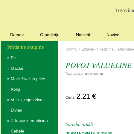
Trgovina
Domov
O podjetju
Nasveti
Novice
Prodajne skupine
Domov
/
Zdravje in medicina
/
Medicinsk
»
Psi
POVOJ VALUELINE
»
Mačke
Šifra izdelka:
KRU164010
»
Male živali in ptice
»
Konji
POŠ
2,21 €
Cena:
POVPRAŠ
»
Velike, rejne živali
»
Divjad
»
Zdravje in medicina
Sorodni artikli
»
Čebele
DERMANORM OLJE 250 ML