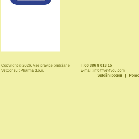
Copyright © 2026, Vse pravice pridržane
T:
00 386 8 013 15
VetConsult Pharma d.o.o.
E-mail:
info@vet4you.com
Splošni pogoji
|
Pomo