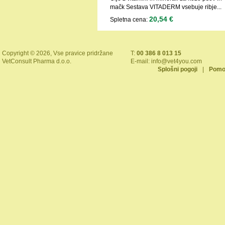
mačk Sestava VITADERM vsebuje ribje...
20,54 €
Spletna cena:
Copyright © 2026, Vse pravice pridržane
T:
00 386 8 013 15
VetConsult Pharma d.o.o.
E-mail:
info@vet4you.com
Splošni pogoji
|
Pomo