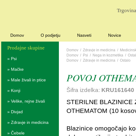
Trgovina
Domov
O podjetju
Nasveti
Novice
Prodajne skupine
Domov
/
Zdravje in medicina
/
Medicinsk
Domov
/
Psi
/
Nega in kozmetika
/
Osta
»
Psi
Domov
/
Zdravje in medicina
/
Ostalo
»
Mačke
POVOJ OTHEMA
»
Male živali in ptice
Šifra izdelka:
KRU161640
»
Konji
STERILNE BLAZINICE 
»
Velike, rejne živali
OTHEMATOM (10 koso
»
Divjad
»
Zdravje in medicina
Blazinice omogočajo ko
»
Čebele