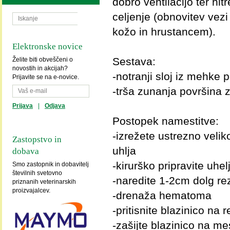
dobro ventilacijo ter hitr
celjenje (obnovitev vez
kožo in hrustancem).
Elektronske novice
Sestava:
Želite biti obveščeni o
novostih in akcijah?
-notranji sloj iz mehke 
Prijavite se na e-novice.
-trša zunanja površina 
Prijava
|
Odjava
Postopek namestitve:
-izrežete ustrezno velik
Zastopstvo in
uhlja
dobava
-kirurško pripravite uhel
Smo zastopnik in dobavitelj
številnih svetovno
-naredite 1-2cm dolg r
priznanih veterinarskih
proizvajalcev.
-drenaža hematoma
-pritisnite blazinico na r
-zašijte blazinico na me