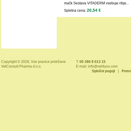
mačk Sestava VITADERM vsebuje ribje...
20,54 €
Spletna cena:
Copyright © 2026, Vse pravice pridržane
T:
00 386 8 013 15
VetConsult Pharma d.o.o.
E-mail:
info@vet4you.com
Splošni pogoji
|
Pomo