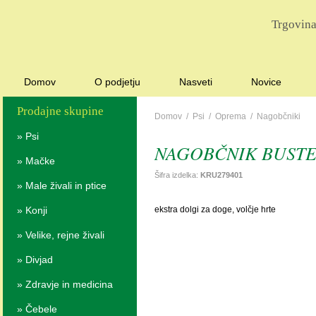
Trgovina
Domov
O podjetju
Nasveti
Novice
Prodajne skupine
Domov
/
Psi
/
Oprema
/
Nagobčniki
»
Psi
NAGOBČNIK BUSTER 
»
Mačke
Šifra izdelka:
KRU279401
»
Male živali in ptice
»
Konji
ekstra dolgi za doge, volčje hrte
»
Velike, rejne živali
»
Divjad
»
Zdravje in medicina
»
Čebele