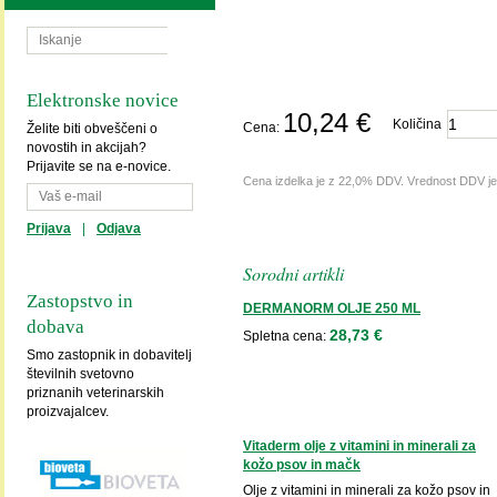
Elektronske novice
10,24 €
Količina
Cena:
Želite biti obveščeni o
novostih in akcijah?
Prijavite se na e-novice.
Cena izdelka je z 22,0% DDV. Vrednost DDV j
Prijava
|
Odjava
Sorodni artikli
Zastopstvo in
DERMANORM OLJE 250 ML
dobava
28,73 €
Spletna cena:
Smo zastopnik in dobavitelj
številnih svetovno
priznanih veterinarskih
proizvajalcev.
Vitaderm olje z vitamini in minerali za
kožo psov in mačk
Olje z vitamini in minerali za kožo psov in