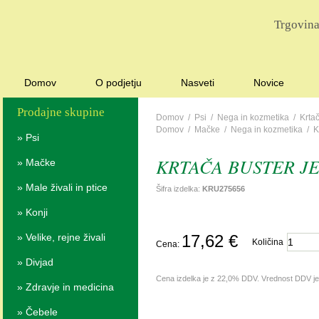
Trgovina
Domov
O podjetju
Nasveti
Novice
Prodajne skupine
Domov
/
Psi
/
Nega in kozmetika
/
Krta
Domov
/
Mačke
/
Nega in kozmetika
/
K
»
Psi
KRTAČA BUSTER J
»
Mačke
»
Male živali in ptice
Šifra izdelka:
KRU275656
»
Konji
»
Velike, rejne živali
17,62 €
Količina
Cena:
»
Divjad
Cena izdelka je z 22,0% DDV. Vrednost DDV j
»
Zdravje in medicina
»
Čebele