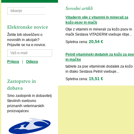
Sorodni artikli
Vitaderm olje z vitamini in minerali za
kožo psov in mačk
Elektronske novice
Olje z vitamini in minerali za kožo psov in
mačk Sestava VITADERM vsebuje ribje...
Želite biti obveščeni o
novostih in akcijah?
20,54 €
Spletna cena:
Prijavite se na e-novice.
Petnil vitaminski dodatek za kožo za pse
in mačke
Prijava
|
Odjava
tablete za pse vitaminski dodatek za kožo
in dlako Sestava Petnil vsebuje...
15,51 €
Spletna cena:
Zastopstvo in
dobava
Smo zastopnik in dobavitelj
številnih svetovno
priznanih veterinarskih
proizvajalcev.