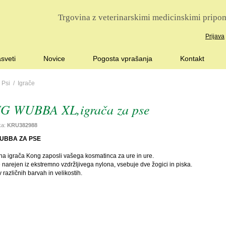
Trgovina z veterinarskimi medicinskimi pripom
Prijava
sveti
Novice
Pogosta vprašanja
Kontakt
/
Psi
/
Igrače
G WUBBA XL,igrača za pse
lka:
KRU382988
UBBA ZA PSE
ina igrača Kong zaposli vašega kosmatinca za ure in ure.
narejen iz ekstremno vzdržljivega nylona, vsebuje dve žogici in piska.
 različnih barvah in velikostih.