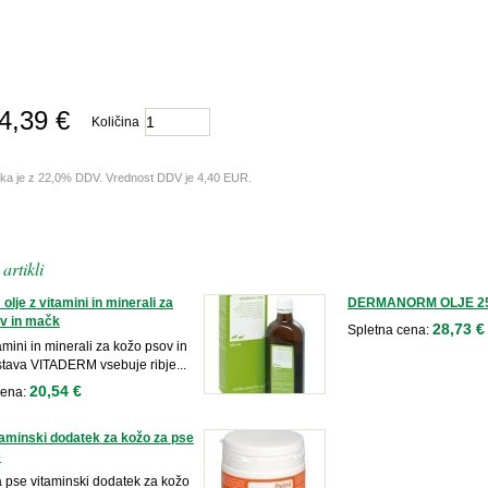
4,39 €
Količina
lka je z 22,0% DDV. Vrednost DDV je 4,40 EUR.
artikli
olje z vitamini in minerali za
DERMANORM OLJE 2
v in mačk
28,73 €
Spletna cena:
tamini in minerali za kožo psov in
tava VITADERM vsebuje ribje...
20,54 €
cena:
itaminski dodatek za kožo za pse
e
a pse vitaminski dodatek za kožo