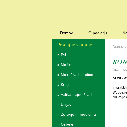
Domov
O podjetju
Na
Prodajne skupine
Domov
»
Psi
KON
»
Mačke
Šifra izde
»
Male živali in ptice
KONG W
»
Konji
Interaktv
Wubba je 
»
Velike, rejne živali
Na voljo v
»
Divjad
»
Zdravje in medicina
»
Čebele