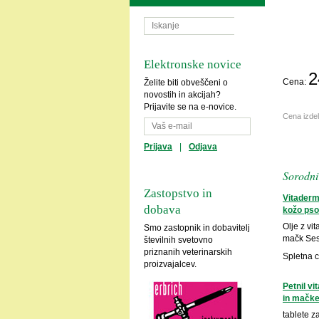
Elektronske novice
2
Cena:
Želite biti obveščeni o
novostih in akcijah?
Prijavite se na e-novice.
Cena izde
Prijava
|
Odjava
Sorodni 
Zastopstvo in
Vitaderm 
dobava
kožo pso
Olje z vi
Smo zastopnik in dobavitelj
mačk Ses
številnih svetovno
priznanih veterinarskih
Spletna 
proizvajalcev.
Petnil v
in mačk
tablete z