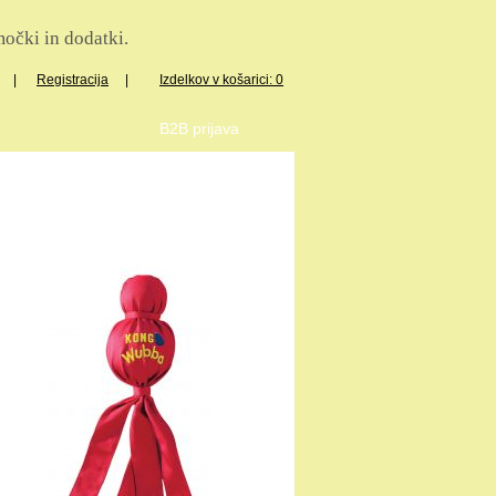
očki in dodatki.
|
Registracija
|
Izdelkov v košarici: 0
B2B prijava