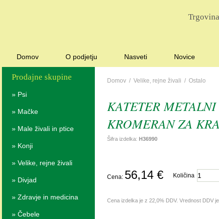
Trgovina
Domov
O podjetju
Nasveti
Novice
Prodajne skupine
Domov
/
Velike, rejne živali
/
Ostalo
»
Psi
KATETER METALNI
»
Mačke
KROMERAN ZA KR
»
Male živali in ptice
Šifra izdelka:
H36990
»
Konji
»
Velike, rejne živali
56,14 €
Količina
Cena:
»
Divjad
»
Zdravje in medicina
Cena izdelka je z 22,0% DDV. Vrednost DDV j
»
Čebele