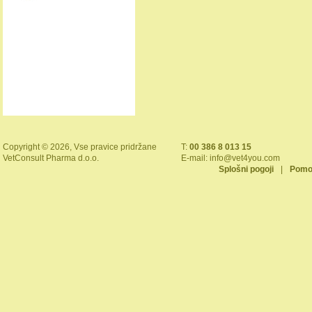
Copyright © 2026, Vse pravice pridržane
T:
00 386 8 013 15
VetConsult Pharma d.o.o.
E-mail:
info@vet4you.com
Splošni pogoji
|
Pomo