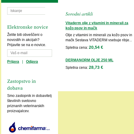
Sorodni artikli
Vitaderm olje z vitamini in minerali za
Elektronske novice
kožo psov in mačk
Želite biti obveščeni o
Olje z vitamini in minerali za kožo psov in
novostih in akcijah?
mačk Sestava VITADERM vsebuje ribje...
Prijavite se na e-novice.
20,54 €
Spletna cena:
DERMANORM OLJE 250 ML
Prijava
|
Odjava
28,73 €
Spletna cena:
Zastopstvo in
dobava
Smo zastopnik in dobavitelj
številnih svetovno
priznanih veterinarskih
proizvajalcev.