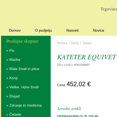
Trgovina
Domov
O podjetju
Nasveti
Novice
Prodajne skupine
Domov
/
Konji
/
Ostalo
»
Psi
KATETER EQUIVET 
»
Mačke
Šifra izdelka:
KRU240607
»
Male živali in ptice
»
Konji
P
452,02 €
Cena:
POVP
»
Velike, rejne živali
»
Divjad
»
Zdravje in medicina
Sorodni artikli
»
Čebele
DERMANORM OLJE 250 ML