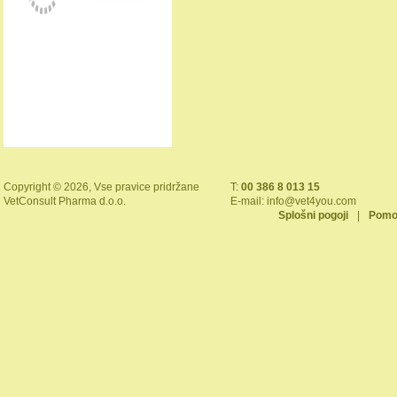
Copyright © 2026, Vse pravice pridržane
T:
00 386 8 013 15
VetConsult Pharma d.o.o.
E-mail:
info@vet4you.com
Splošni pogoji
|
Pomo