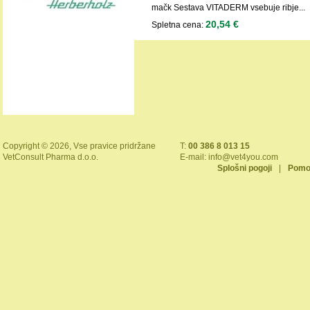
mačk Sestava VITADERM vsebuje ribje...
20,54 €
Spletna cena:
Copyright © 2026, Vse pravice pridržane
T:
00 386 8 013 15
VetConsult Pharma d.o.o.
E-mail:
info@vet4you.com
Splošni pogoji
|
Pomo