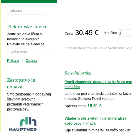
Elektronske novice
30,49 €
Količina
Cena:
Želite biti obveščeni o
novostih in akcijah?
Prijavite se na e-novice.
Cena izdelka je z 22,0% DDV. Vrednost DDV j
Prijava
|
Odjava
Sorodni artikli
Zastopstvo in
Petnil vitaminski dodatek za kožo za pse
dobava
in mačke
tablete za pse vitaminski dodatek za kožo
Smo zastopnik in dobavitelj
in dlako Sestava Petnil vsebuje...
številnih svetovno
priznanih veterinarskih
15,51 €
Spletna cena:
proizvajalcev.
Vitaderm olje z vitamini in minerali za
kožo psov in mačk
Olje z vitamini in minerali za kožo psov in