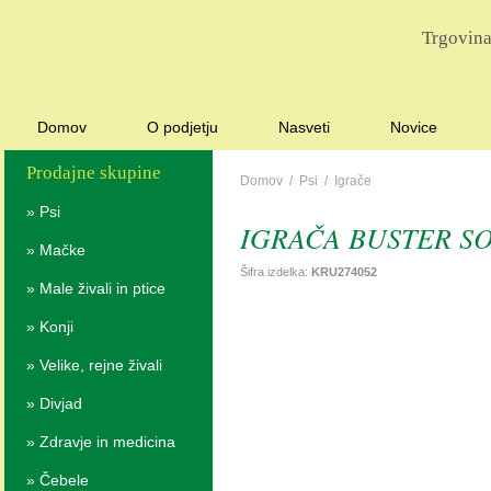
Trgovina
Domov
O podjetju
Nasveti
Novice
Prodajne skupine
Domov
/
Psi
/
Igrače
»
Psi
IGRAČA BUSTER S
»
Mačke
Šifra izdelka:
KRU274052
»
Male živali in ptice
»
Konji
»
Velike, rejne živali
»
Divjad
»
Zdravje in medicina
»
Čebele