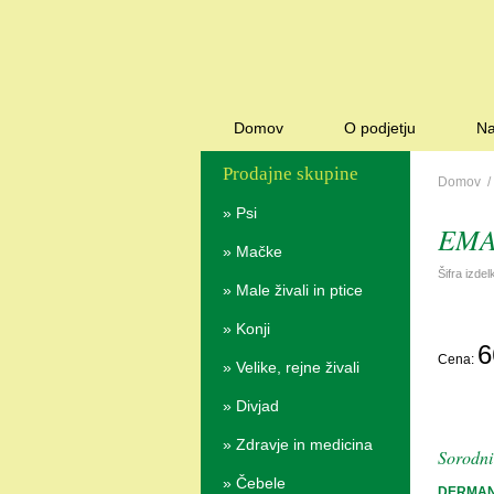
Domov
O podjetju
Na
Prodajne skupine
Domov
»
Psi
EMA
»
Mačke
Šifra izde
»
Male živali in ptice
»
Konji
6
Cena:
»
Velike, rejne živali
»
Divjad
»
Zdravje in medicina
Sorodni 
»
Čebele
DERMAN