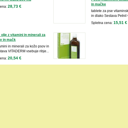
in mačke
28,73 €
cena:
tablete za pse vitamins
in dlako Sestava Petnil 
15,51 €
Spletna cena:
olje z vitamini in minerali za
v in mačk
tamini in minerali za kožo psov in
tava VITADERM vsebuje ribje...
20,54 €
cena: