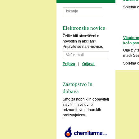
Spletna 
Elektronske novice
Želite biti obveščeni o
Vitaderm 
novostih in akcijah?
kožo pso
Prijavite se na e-novice.
Olje z vi
mačk Ses
Spletna 
Prijava
|
Odjava
Zastopstvo in
dobava
Smo zastopnik in dobavitelj
številnih svetovno
priznanih veterinarskih
proizvajalcev.