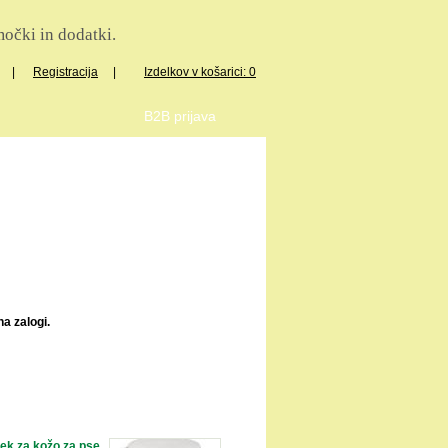
očki in dodatki.
|
Registracija
|
Izdelkov v košarici: 0
B2B prijava
a zalogi.
tek za kožo za pse