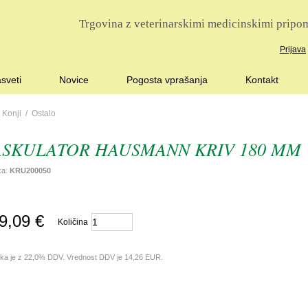
Trgovina z veterinarskimi medicinskimi pripom
Prijava
sveti
Novice
Pogosta vprašanja
Kontakt
/
Konji
/
Ostalo
SKULATOR HAUSMANN KRIV 180 MM
lka:
KRU200050
9,09 €
Količina
lka je z 22,0% DDV. Vrednost DDV je 14,26 EUR.