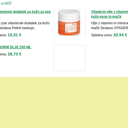
artikli
itaminski dodatek za kožo za pse
Vitaderm olje z vitamin
e
kožo psov in mačk
a pse vitaminski dodatek za kožo
Olje z vitamini in miner
Sestava Petnil vsebuje...
mačk Sestava VITADERM 
15,51 €
20,54 €
cena:
Spletna cena:
ORM OLJE 250 ML
28,73 €
cena: