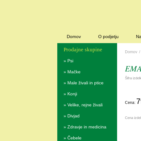
Domov
O podjetju
Na
Prodajne skupine
Domov
»
Psi
EMA
»
Mačke
Šifra izde
»
Male živali in ptice
»
Konji
7
Cena:
»
Velike, rejne živali
»
Divjad
Cena izde
»
Zdravje in medicina
»
Čebele