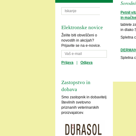
Sorodni 
Petnil v
in mačk
tablete z
Elektronske novice
in dlako 
Želite biti obveščeni o
Spletna 
novostih in akcijah?
Prijavite se na e-novice.
DERMAN
Spletna 
Prijava
|
Odjava
Zastopstvo in
dobava
Smo zastopnik in dobavitelj
številnih svetovno
priznanih veterinarskih
proizvajalcev.