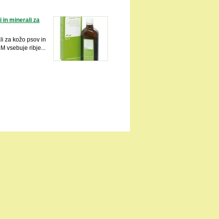
i in minerali za
ali za kožo psov in
vsebuje ribje...