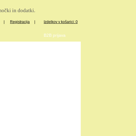
očki in dodatki.
|
Registracija
|
Izdelkov v košarici: 0
B2B prijava