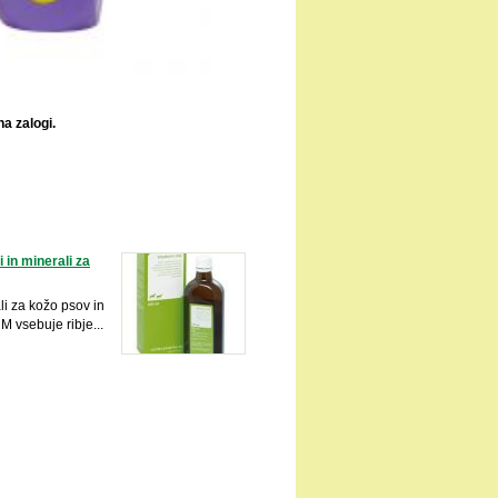
a zalogi.
i in minerali za
ali za kožo psov in
vsebuje ribje...