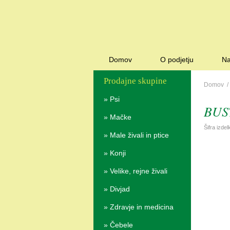
Domov
O podjetju
Na
Prodajne skupine
Domov
»
Psi
BUST
»
Mačke
Šifra izde
»
Male živali in ptice
»
Konji
»
Velike, rejne živali
»
Divjad
»
Zdravje in medicina
»
Čebele