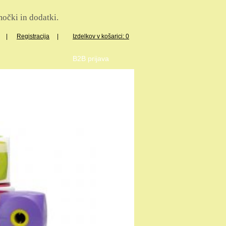
očki in dodatki.
|
Registracija
|
Izdelkov v košarici: 0
B2B prijava