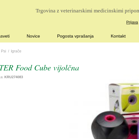
Trgovina z veterinarskimi medicinskimi pripom
Prijava
sveti
Novice
Pogosta vprašanja
Kontakt
/
Psi
/
Igrače
ER Food Cube vijolčna
lka:
KRU274083