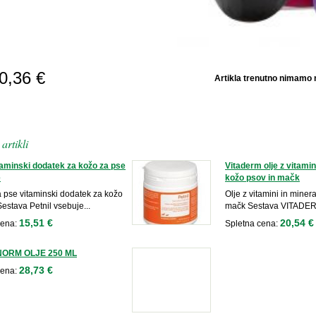
POŠLJI
0,36 €
Artikla trenutno nimamo n
POVPRAŠEVANJE
artikli
itaminski dodatek za kožo za pse
Vitaderm olje z vitamin
e
kožo psov in mačk
a pse vitaminski dodatek za kožo
Olje z vitamini in miner
Sestava Petnil vsebuje...
mačk Sestava VITADERM 
15,51 €
20,54 €
cena:
Spletna cena:
ORM OLJE 250 ML
28,73 €
cena: