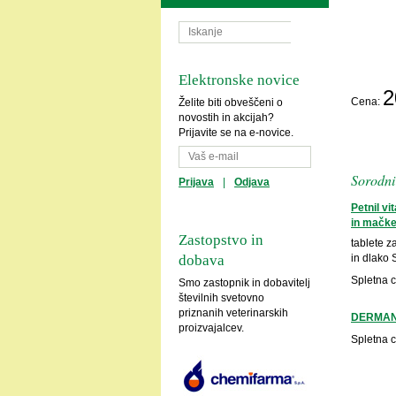
Elektronske novice
2
Cena:
Želite biti obveščeni o
novostih in akcijah?
Prijavite se na e-novice.
Sorodni 
Prijava
|
Odjava
Petnil v
in mačk
Zastopstvo in
tablete z
in dlako 
dobava
Spletna 
Smo zastopnik in dobavitelj
številnih svetovno
priznanih veterinarskih
DERMAN
proizvajalcev.
Spletna 