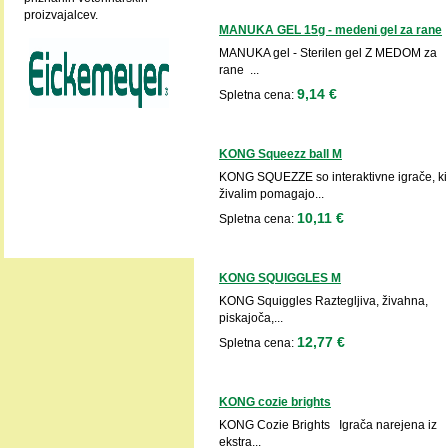
proizvajalcev.
MANUKA GEL 15g - medeni gel za rane
MANUKA gel - Sterilen gel Z MEDOM za
rane ...
9,14 €
Spletna cena:
KONG Squeezz ball M
KONG SQUEZZE so interaktivne igrače, ki
živalim pomagajo...
10,11 €
Spletna cena:
KONG SQUIGGLES M
KONG Squiggles Raztegljiva, živahna,
piskajoča,...
12,77 €
Spletna cena:
KONG cozie brights
KONG Cozie Brights Igrača narejena iz
ekstra...