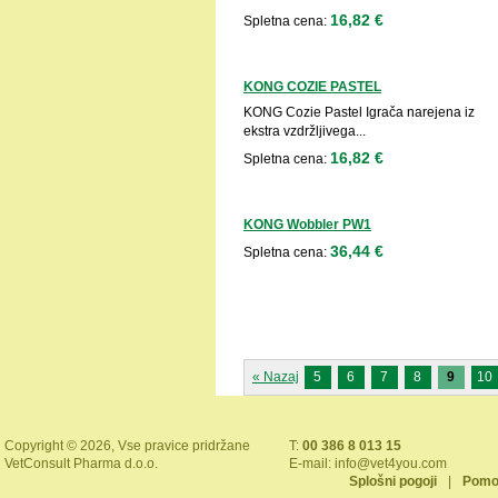
16,82 €
Spletna cena:
KONG COZIE PASTEL
KONG Cozie Pastel Igrača narejena iz
ekstra vzdržljivega...
16,82 €
Spletna cena:
KONG Wobbler PW1
36,44 €
Spletna cena:
« Nazaj
5
6
7
8
9
10
Copyright © 2026, Vse pravice pridržane
T:
00 386 8 013 15
VetConsult Pharma d.o.o.
E-mail:
info@vet4you.com
Splošni pogoji
|
Pomo