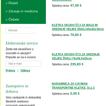
»
Divjad
47,09 €
Spletna cena:
»
Zdravje in medicina
»
Čebele
KLETKA SKUDO ŠT.3 ZA MALE IN
SREDNJE VELIKE ŽIVALI 60x40x39cm
70,83 €
Spletna cena:
Elektronske novice
Želite biti obveščeni o
novostih in akcijah?
KLETKA SKUDO ŠT.5 ZA SREDNJE
Prijavite se na e-novice.
VELIKE ŽIVALI 79x58.5x65cm
235,83 €
Spletna cena:
Prijava
|
Odjava
NARAMNICA ZA CAYMAN
Zastopstvo in
TRANSPORTNE KLETKE, št.1-3
dobava
0,00 €
Spletna cena:
Smo zastopnik in dobavitelj
številnih svetovno
priznanih veterinarskih