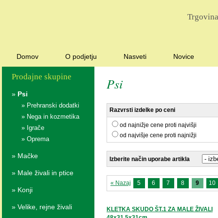
Trgovina
Domov
O podjetju
Nasveti
Novice
Prodajne skupine
Psi
»
Psi
»
Prehranski dodatki
Razvrsti izdelke po ceni
»
Nega in kozmetika
od najnižje cene proti najvišji
»
Igrače
od najvišje cene proti najnižji
»
Oprema
»
Mačke
Izberite način uporabe artikla
»
Male živali in ptice
« Nazaj
5
6
7
8
9
10
»
Konji
»
Velike, rejne živali
KLETKA SKUDO ŠT.1 ZA MALE ŽIVALI
48x31.5x31cm