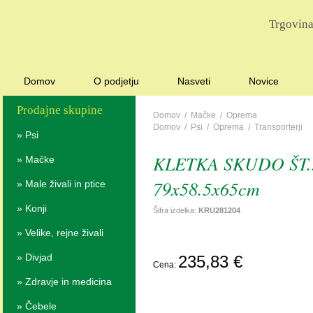
Trgovina
Domov
O podjetju
Nasveti
Novice
Prodajne skupine
Domov
/
Mačke
/
Oprema
Domov
/
Psi
/
Oprema
/
Transporterji
»
Psi
KLETKA SKUDO ŠT.
»
Mačke
79x58.5x65cm
»
Male živali in ptice
»
Konji
Šifra izdelka:
KRU281204
»
Velike, rejne živali
P
»
Divjad
235,83 €
Cena:
POVP
»
Zdravje in medicina
»
Čebele