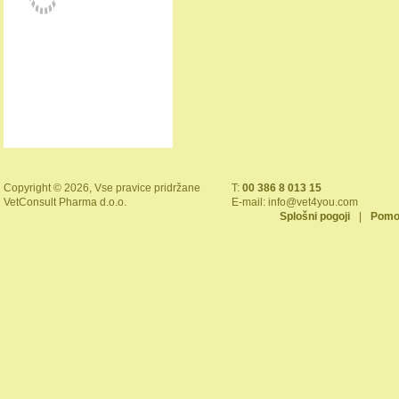
Copyright © 2026, Vse pravice pridržane
T:
00 386 8 013 15
VetConsult Pharma d.o.o.
E-mail:
info@vet4you.com
Splošni pogoji
|
Pomo