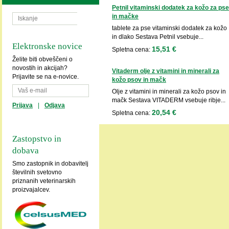
Petnil vitaminski dodatek za kožo za pse
in mačke
tablete za pse vitaminski dodatek za kožo
in dlako Sestava Petnil vsebuje...
Elektronske novice
15,51 €
Spletna cena:
Želite biti obveščeni o
novostih in akcijah?
Vitaderm olje z vitamini in minerali za
Prijavite se na e-novice.
kožo psov in mačk
Olje z vitamini in minerali za kožo psov in
mačk Sestava VITADERM vsebuje ribje...
Prijava
|
Odjava
20,54 €
Spletna cena:
Zastopstvo in
dobava
Smo zastopnik in dobavitelj
številnih svetovno
priznanih veterinarskih
proizvajalcev.