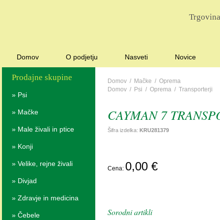
Trgovina
Domov
O podjetju
Nasveti
Novice
Prodajne skupine
Domov
/
Mačke
/
Oprema
Domov
/
Psi
/
Oprema
/
Transporterji
»
Psi
CAYMAN 7 TRANSPO
»
Mačke
»
Male živali in ptice
Šifra izdelka:
KRU281379
»
Konji
POŠ
»
Velike, rejne živali
0,00 €
Cena:
POVPRAŠ
»
Divjad
»
Zdravje in medicina
Sorodni artikli
»
Čebele