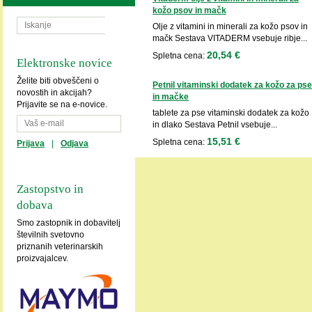
kožo psov in mačk
Olje z vitamini in minerali za kožo psov in
mačk Sestava VITADERM vsebuje ribje...
20,54 €
Spletna cena:
Elektronske novice
Želite biti obveščeni o
Petnil vitaminski dodatek za kožo za pse
novostih in akcijah?
in mačke
Prijavite se na e-novice.
tablete za pse vitaminski dodatek za kožo
in dlako Sestava Petnil vsebuje...
15,51 €
Spletna cena:
Prijava
|
Odjava
Zastopstvo in
dobava
Smo zastopnik in dobavitelj
številnih svetovno
priznanih veterinarskih
proizvajalcev.