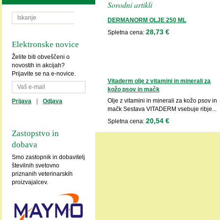
Sorodni artikli
DERMANORM OLJE 250 ML
28,73 €
Spletna cena:
Elektronske novice
Želite biti obveščeni o
novostih in akcijah?
Prijavite se na e-novice.
Vitaderm olje z vitamini in minerali za
kožo psov in mačk
Olje z vitamini in minerali za kožo psov in
Prijava
|
Odjava
mačk Sestava VITADERM vsebuje ribje...
20,54 €
Spletna cena:
Zastopstvo in
dobava
Smo zastopnik in dobavitelj
številnih svetovno
priznanih veterinarskih
proizvajalcev.