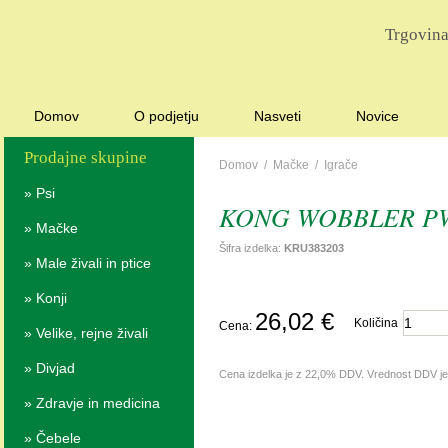
Trgovina
Domov
O podjetju
Nasveti
Novice
Prodajne skupine
Domov
/
Mačke
/
Igrače
»
Psi
KONG WOBBLER P
»
Mačke
Šifra izdelka:
KRU383203
»
Male živali in ptice
»
Konji
26,02 €
Količina
Cena:
»
Velike, rejne živali
»
Divjad
Cena izdelka je z 22,0% DDV. Vrednost DDV j
»
Zdravje in medicina
»
Čebele