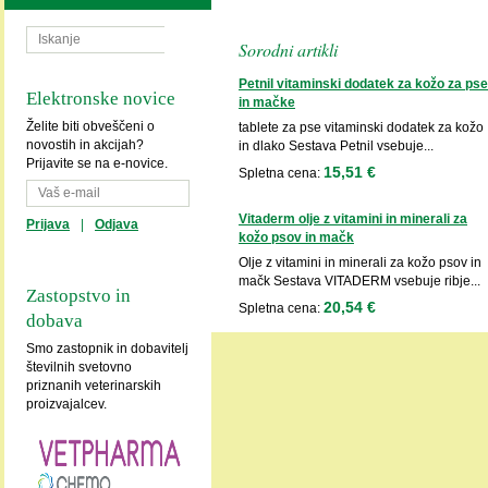
Sorodni artikli
Petnil vitaminski dodatek za kožo za pse
Elektronske novice
in mačke
Želite biti obveščeni o
tablete za pse vitaminski dodatek za kožo
novostih in akcijah?
in dlako Sestava Petnil vsebuje...
Prijavite se na e-novice.
15,51 €
Spletna cena:
Vitaderm olje z vitamini in minerali za
Prijava
|
Odjava
kožo psov in mačk
Olje z vitamini in minerali za kožo psov in
mačk Sestava VITADERM vsebuje ribje...
Zastopstvo in
20,54 €
Spletna cena:
dobava
Smo zastopnik in dobavitelj
številnih svetovno
priznanih veterinarskih
proizvajalcev.