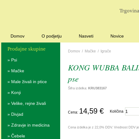
Trgovina
Domov
O podjetju
Nasveti
Novice
Prodajne skupine
Domov
/
Mačke
/
Igrače
»
Psi
KONG WUBBA BALIST
»
Mačke
pse
»
Male živali in ptice
Šifra izdelka:
KRU383167
»
Konji
»
Velike, rejne živali
14,59 €
Količina
Cena:
»
Divjad
»
Zdravje in medicina
Cena izdelka je z 22,0% DDV. Vrednost DDV j
»
Čebele