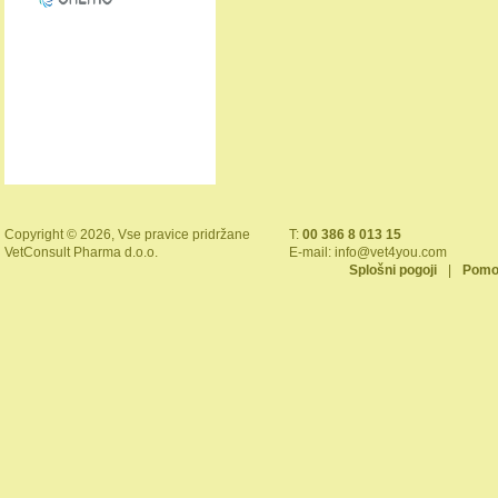
Copyright © 2026, Vse pravice pridržane
T:
00 386 8 013 15
VetConsult Pharma d.o.o.
E-mail:
info@vet4you.com
Splošni pogoji
|
Pomo