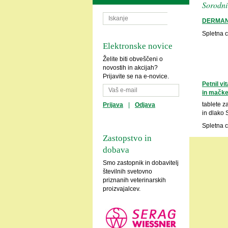
Sorodni 
DERMAN
Spletna 
Elektronske novice
Želite biti obveščeni o
novostih in akcijah?
Prijavite se na e-novice.
Petnil v
in mačk
tablete z
Prijava
|
Odjava
in dlako 
Spletna 
Zastopstvo in
dobava
Smo zastopnik in dobavitelj
številnih svetovno
priznanih veterinarskih
proizvajalcev.