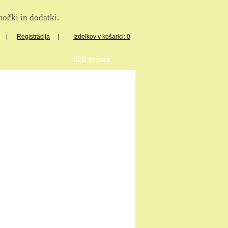
očki in dodatki.
|
Registracija
|
Izdelkov v košarici: 0
B2B prijava