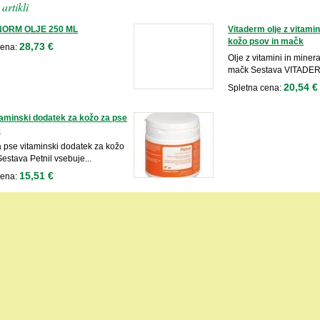
artikli
ORM OLJE 250 ML
Vitaderm olje z vitamin
kožo psov in mačk
28,73 €
cena:
Olje z vitamini in miner
mačk Sestava VITADERM 
20,54 €
Spletna cena:
itaminski dodatek za kožo za pse
e
a pse vitaminski dodatek za kožo
Sestava Petnil vsebuje...
15,51 €
cena: