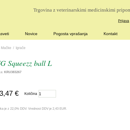
Trgovina z veterinarskimi medicinskimi pripom
Prijava
sveti
Novice
Pogosta vprašanja
Kontakt
/
Mačke
/
Igrače
 Squeezz ball L
lka:
KRU383267
3,47 €
Količina
lka je z 22,0% DDV. Vrednost DDV je 2,43 EUR.