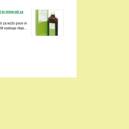
i in minerali za
ali za kožo psov in
vsebuje ribje...