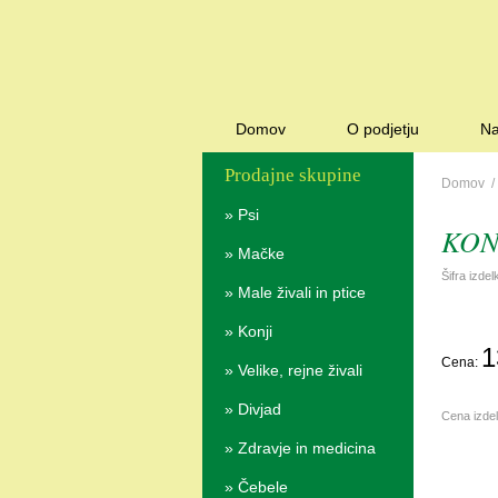
Domov
O podjetju
Na
Prodajne skupine
Domov
»
Psi
KONG
»
Mačke
Šifra izde
»
Male živali in ptice
»
Konji
1
Cena:
»
Velike, rejne živali
»
Divjad
Cena izde
»
Zdravje in medicina
»
Čebele