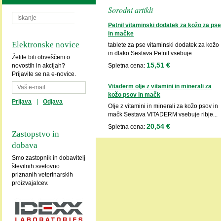
Sorodni artikli
Petnil vitaminski dodatek za kožo za pse
in mačke
Elektronske novice
tablete za pse vitaminski dodatek za kožo
in dlako Sestava Petnil vsebuje...
Želite biti obveščeni o
15,51 €
novostih in akcijah?
Spletna cena:
Prijavite se na e-novice.
Vitaderm olje z vitamini in minerali za
kožo psov in mačk
Prijava
|
Odjava
Olje z vitamini in minerali za kožo psov in
mačk Sestava VITADERM vsebuje ribje...
20,54 €
Spletna cena:
Zastopstvo in
dobava
Smo zastopnik in dobavitelj
številnih svetovno
priznanih veterinarskih
proizvajalcev.