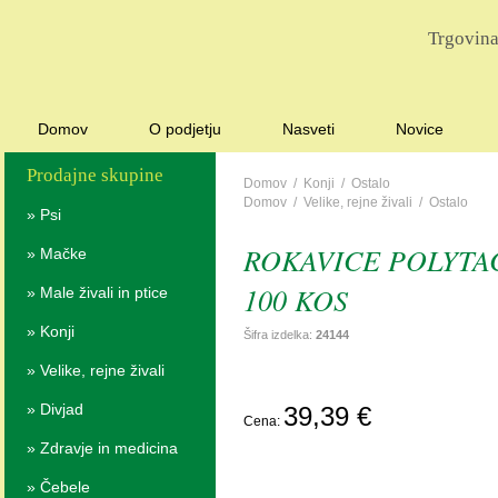
Trgovina
Domov
O podjetju
Nasveti
Novice
Prodajne skupine
Domov
/
Konji
/
Ostalo
Domov
/
Velike, rejne živali
/
Ostalo
»
Psi
ROKAVICE POLYTA
»
Mačke
100 KOS
»
Male živali in ptice
»
Konji
Šifra izdelka:
24144
»
Velike, rejne živali
PO
»
Divjad
39,39 €
Cena:
POVPR
»
Zdravje in medicina
»
Čebele