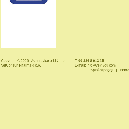
Copyright © 2026, Vse pravice pridržane
T:
00 386 8 013 15
VetConsult Pharma d.o.o.
E-mail:
info@vet4you.com
Splošni pogoji
|
Pomo