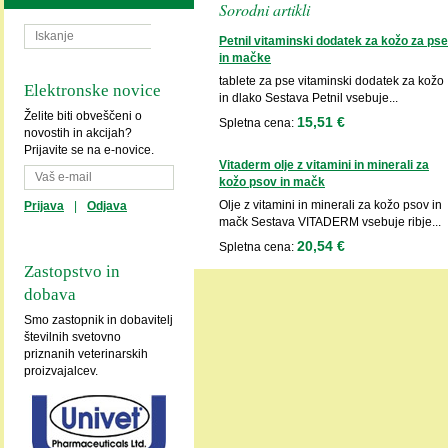
Sorodni artikli
Petnil vitaminski dodatek za kožo za pse
in mačke
tablete za pse vitaminski dodatek za kožo
Elektronske novice
in dlako Sestava Petnil vsebuje...
Želite biti obveščeni o
15,51 €
Spletna cena:
novostih in akcijah?
Prijavite se na e-novice.
Vitaderm olje z vitamini in minerali za
kožo psov in mačk
Olje z vitamini in minerali za kožo psov in
Prijava
|
Odjava
mačk Sestava VITADERM vsebuje ribje...
20,54 €
Spletna cena:
Zastopstvo in
dobava
Smo zastopnik in dobavitelj
številnih svetovno
priznanih veterinarskih
proizvajalcev.