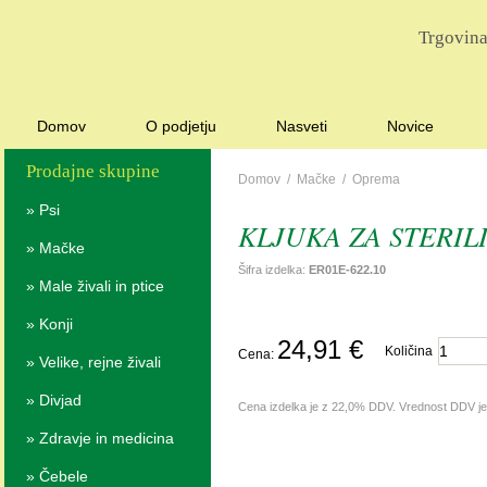
Trgovina
Domov
O podjetju
Nasveti
Novice
Prodajne skupine
Domov
/
Mačke
/
Oprema
»
Psi
KLJUKA ZA STERIL
»
Mačke
Šifra izdelka:
ER01E-622.10
»
Male živali in ptice
»
Konji
24,91 €
Količina
Cena:
»
Velike, rejne živali
»
Divjad
Cena izdelka je z 22,0% DDV. Vrednost DDV j
»
Zdravje in medicina
»
Čebele