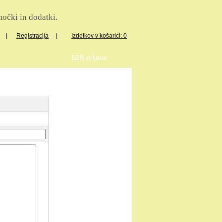
očki in dodatki.
|
Registracija
|
Izdelkov v košarici: 0
B2B prijava