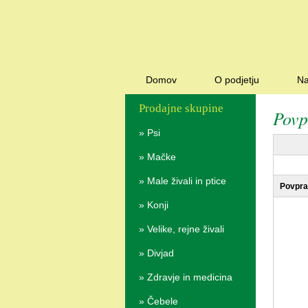
Domov
O podjetju
Na
Prodajne skupine
Povp
»
Psi
»
Mačke
»
Male živali in ptice
Povpra
»
Konji
»
Velike, rejne živali
»
Divjad
»
Zdravje in medicina
»
Čebele