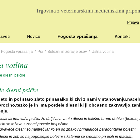
Trgovina z veterinarskimi medicinskimi pripom
Prijava
sveti
Novice
Pogosta vprašanja
Kontakt
/
Pogosta vprašanja
/
Psi
/
Bolezni in zdravje psov
/ Ustna votlina
a votlina
e dlesni psičke
e dlesni psičke
eto in pol staro zlato prinasalko,ki zivi z nami v stanovanju.nace
vrocino,tezko je in ima pordele dlesni ki ji obcasno zakrvavijo,za
enje.
isali ali ima vaša psička že dalj časa vnete dlesni in kakšno hrano dobiva (brikete
 in so težave z zobmi postale bolj očitne.
krvaveče dlesni so namreč lahko en od znakov prihajajoče paradontalne bolezni.
lesni in zob so najpogostejše bolezni s katerimi se srečamo pri psih in mačkah.