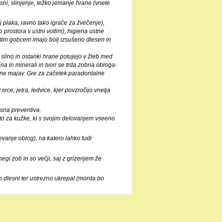
ni, slinjenje, težko jemanje hrane (vnete
j plaka, ravno tako igrače za žvečenje),
rostora v ustni votlini), higiena ustne
prtim gobcem imajo bolj izsušeno dlesen in
 s slino in ostanki hrane potujejo v žleb med
na in minerali in tvori se trda zobna obloga-
ane majav. Gre za začetek paradontalne
srce, jetra, ledvice, kjer povzročijo vnetja
sna preventiva.
sto za kužke, ki s svojim delovanjem vseeno
vanje oblog), na katero lahko tudi
negi zob in so večji, saj z grizenjem že
in dlesni ter ustrezno ukrepal (morda bo