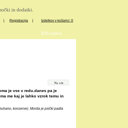
očki in dodatki.
|
Registracija
|
Izdelkov v košarici: 0
B2B prijava
Na vrh
loma je vse v redu.danes pa je
nima me kaj je lahko vzrok temu in
, kuhano, konzerve). Morda je psički padla