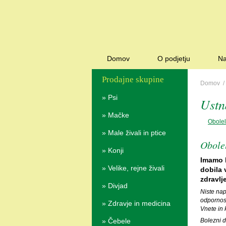
Domov
O podjetju
Na
Prodajne skupine
Domov
»
Psi
Ustn
»
Mačke
Obolel
»
Male živali in ptice
Obolel
»
Konji
Imamo l
»
Velike, rejne živali
dobila 
zdravlj
»
Divjad
Niste nap
odpornost
»
Zdravje in medicina
Vnete in 
»
Čebele
Bolezni d