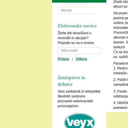
Znaki obo
dlesni so 
Na pojav 
pasma-gen
votline (
Elektronske novice
trdovrate
Povzročit
Želite biti obveščeni o
dlesnijo 
novostih in akcijah?
kamen. Sč
Prijavite se na e-novice.
bolezni.
Če se bol
oz. razli
Prijava
|
Odjava
Paradont
1. Redno 
zmanjša š
Zastopstvo in
2. Psički
dobava
namažete
3. Pazite
Smo zastopnik in dobavitelj
odstranju
številnih svetovno
priznanih veterinarskih
4. Obišči
proizvajalcev.
potrebno 