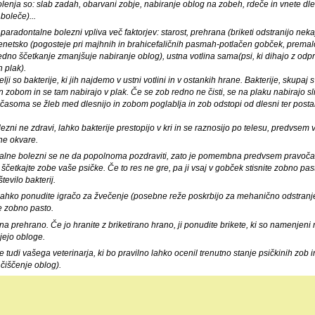
lenja so: slab zadah, obarvani zobje, nabiranje oblog na zobeh, rdeče in vnete dles
boleče)...
paradontalne bolezni vpliva več faktorjev: starost, prehrana (briketi odstranijo neka
etsko (pogosteje pri majhnih in brahicefaličnih pasmah-potlačen gobček, premalo p
redno ščetkanje zmanjšuje nabiranje oblog), ustna votlina sama(psi, ki dihajo z od
n plak).
elji so bakterije, ki jih najdemo v ustni votlini in v ostankih hrane. Bakterije, skupaj
in zobom in se tam nabirajo v plak. Če se zob redno ne čisti, se na plaku nabirajo sli
asoma se žleb med dlesnijo in zobom poglablja in zob odstopi od dlesni ter post
ezni ne zdravi, lahko bakterije prestopijo v kri in se raznosijo po telesu, predvsem v 
čne okvare.
alne bolezni se ne da popolnoma pozdraviti, zato je pomembna predvsem pravoča
ščetkajte zobe vaše psičke. Če to res ne gre, pa ji vsaj v gobček stisnite zobno pa
tevilo bakterij.
 lahko ponudite igračo za žvečenje (posebne reže poskrbijo za mehanično odstranje
 zobno pasto.
 na prehrano. Če jo hranite z briketirano hrano, ji ponudite brikete, ki so namenjeni 
jejo obloge.
te tudi vašega veterinarja, ki bo pravilno lahko ocenil trenutno stanje psičkinih zob 
čiščenje oblog).