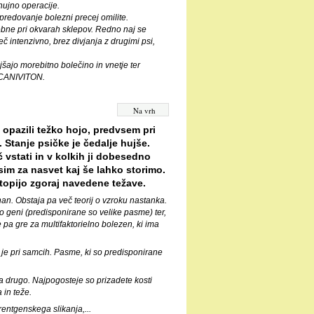
nujno operacije.
apredovanje bolezni precej omilite.
rebne pri okvarah sklepov. Redno naj se
č intenzivno, brez divjanja z drugimi psi,
jšajo morebitno bolečino in vnetje ter
e CANIVITON.
Na vrh
opazili težko hojo, predvsem pri
. Stanje psičke je čedalje hujše.
 vstati in v kolkih ji dobesedno
sim za nasvet kaj še lahko storimo.
topijo zgoraj navedene težave.
nan. Obstaja pa več teorij o vzroku nastanka.
jo geni (predisponirane so velike pasme) ter,
pa gre za multifaktorielno bolezen, ki ima
 je pri samcih. Pasme, ki so predisponirane
a drugo. Najpogosteje so prizadete kosti
 in teže.
entgenskega slikanja,...