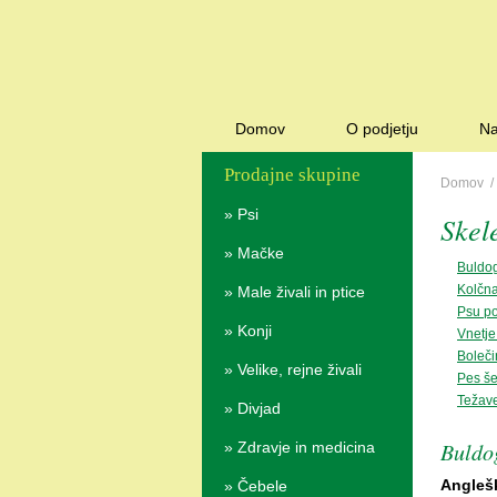
Domov
O podjetju
Na
Prodajne skupine
Domov
»
Psi
Skel
»
Mačke
Buldog
Kolčna
»
Male živali in ptice
Psu po
»
Konji
Vnetje
Boleči
»
Velike, rejne živali
Pes š
Težave
»
Divjad
Buldog
»
Zdravje in medicina
Anglešk
»
Čebele