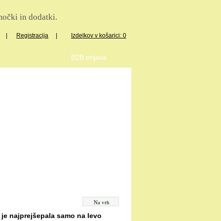
očki in dodatki.
|
Registracija
|
Izdelkov v košarici: 0
B2B prijava
Na vrh
n je najprejšepala samo na levo