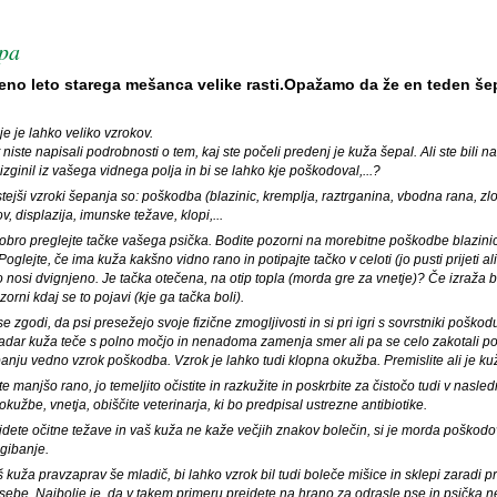
epa
no leto starega mešanca velike rasti.Opažamo da že en teden šepa
e je lahko veliko vzrokov.
niste napisali podrobnosti o tem, kaj ste počeli predenj je kuža šepal. Ali ste bili na 
izginil iz vašega vidnega polja in bi se lahko kje poškodoval,...?
ejši vzroki šepanja so: poškodba (blazinic, kremplja, raztrganina, vbodna rana, zlom,
v, displazija, imunske težave, klopi,...
obro preglejte tačke vašega psička. Bodite pozorni na morebitne poškodbe blazinic al
. Poglejte, če ima kuža kakšno vidno rano in potipajte tačko v celoti (jo pusti prijeti al
 jo nosi dvignjeno. Je tačka otečena, na otip topla (morda gre za vnetje)? Če izraža bo
zorni kdaj se to pojavi (kje ga tačka boli).
e zgodi, da psi presežejo svoje fizične zmogljivosti in si pri igri s sovrstniki poškod
dar kuža teče s polno močjo in nenadoma zamenja smer ali pa se celo zakotali po 
anju vedno vzrok poškodba. Vzrok je lahko tudi klopna okužba. Premislite ali je ku
e manjšo rano, jo temeljito očistite in razkužite in poskrbite za čistočo tudi v nasle
 okužbe, vnetja, obiščite veterinarja, ki bo predpisal ustrezne antibiotike.
dete očitne težave in vaš kuža ne kaže večjih znakov bolečin, si je morda poškodov
gibanje.
š kuža pravzaprav še mladič, bi lahko vzrok bil tudi boleče mišice in sklepi zaradi pr
ebe. Najbolje je, da v takem primeru preidete na hrano za odrasle pse in psička 