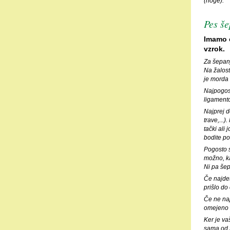
(noge).
Pes š
Imamo e
vzrok.
Za šepanj
Na žalost 
je morda 
Najpogost
ligamento
Najprej d
trave,...)
tački ali
bodite po
Pogosto s
možno, ka
Ni pa šep
Če najdet
prišlo do
Če ne naj
omejeno 
Ker je va
sama od s