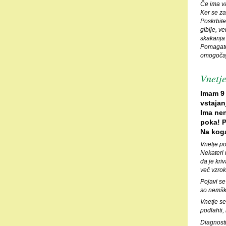
Če ima va
Ker se za
Poskrbite
giblje, v
skakanja 
Pomagate 
omogočajo
Vnetje
Imam 9 
vstajan
Ima nen
poka! P
Na koga
Vnetje po
Nekateri 
da je kri
več vzrok
Pojavi se
so nemški
Vnetje se
podlahti,
Diagnosti