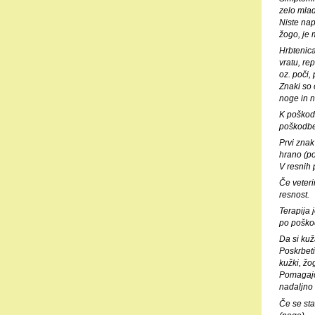
zelo mla
Niste nap
žogo, je 
Hrbtenica
vratu, re
oz. poči,
Znaki so 
noge in n
K poškodb
poškodbe 
Prvi znak
hrano (po
V resnih 
Če veteri
resnost.
Terapija 
po poško
Da si kuž
Poskrbeti
kužki, žog
Pomagajo 
nadaljno
Če se sta