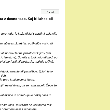
Na vrh
 z desno taco. Kaj bi lahko bil
sprehodu, je kuža divjal s pasjimi prijatelji,
 absces...), artritis, poškodba mišic ali
i nohtov ter na prisotnost tujkov (trni,
i jo izmakne). Oglejte si tudi hojo-ali hodi po
lečino (cvili ali poskusi izmakniti tačko),
ujejo ligamente ali pa mišice. Sploh je to
tleh.
ža pred kratkim imel klope.
dnjih nekaj dneh, da se rana zaceli. Če je že
al mišico in potrebuje le nekaj časa in
ehitre rasti. Ta težava se večinoma reši
ne obremenjujete z gibanjem.