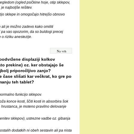
pregledom (ogled psičkine hoje, otip sklepov,
je najboljše rešitev.
itijo sklepe in omogočajo hitrejšo obnovo
 ali je možno zadevo kako omiliti
j pa vas opozorim, da so buldogi precej
 o riziku anestezije.
Na vrh
odvržene displaziji kolkov
ato prekine) oz. ker obstajajo še
jbolj priporočljivo zanjo?
 čase slišati kar večkrat, ko gre po
manju teh tablet?
ormalno funkcijo sklepov.
 konce kosti, ščiti kosti in absorbira šok
 hrustanca, je moteno pravilno delovanje
menitev sklepov), ustrezne vadbe oz. gibanja
 ostalih dodatkih ni obeh sestavin ali pa nista