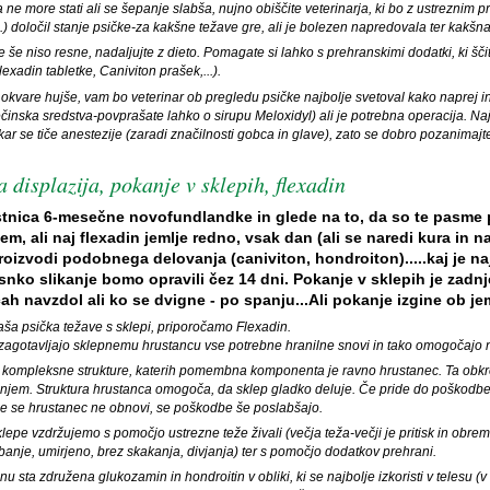
 ne more stati ali se šepanje slabša, nujno obiščite veterinarja, ki bo z ustreznim 
...) določil stanje psičke-za kakšne težave gre, ali je bolezen napredovala ter kakšna 
 še niso resne, nadaljujte z dieto. Pomagate si lahko s prehranskimi dodatki, ki šč
lexadin tabletke, Caniviton prašek,...).
okvare hujše, vam bo veterinar ob pregledu psičke najbolje svetoval kako naprej in
ečinska sredstva-povprašate lahko o sirupu Meloxidyl) ali je potrebna operacija. Na
kar se tiče anestezije (zaradi značilnosti gobca in glave), zato se dobro pozanimajte
 displazija, pokanje v sklepih, flexadin
tnica 6-mesečne novofundlandke in glede na to, da so te pasme p
em, ali naj flexadin jemlje redno, vsak dan (ali se naredi kura in n
roizvodi podobnega delovanja (caniviton, hondroiton).....kaj je na
nko slikanje bomo opravili čez 14 dni. Pokanje v sklepih je zadnje
ah navzdol ali ko se dvigne - po spanju...Ali pokanje izgine ob je
ša psička težave s sklepi, priporočamo Flexadin.
zagotavljajo sklepnemu hrustancu vse potrebne hranilne snovi in tako omogočajo n
 kompleksne strukture, katerih pomembna komponenta je ravno hrustanec. Ta obkroža
njem. Struktura hrustanca omogoča, da sklep gladko deluje. Če pride do poškodbe
Če se hrustanec ne obnovi, se poškodbe še poslabšajo.
lepe vzdržujemo s pomočjo ustrezne teže živali (večja teža-večji je pritisk in obre
banje, umirjeno, brez skakanja, divjanja) ter s pomočjo dodatkov prehrani.
nu sta združena glukozamin in hondroitin v obliki, ki se najbolje izkoristi v telesu (v