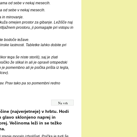
 sama od sebe v nekaj mesecih.
ma od sebe v nekaj mesecih.
a in mirovanje.
 kuža omejen prostor za gibanje. Ležišče naj
tljažnem prostoru, ji pomagajte pri vstopu in
ite bodoče težave.
činske lastnosti. Tabletke lahko dobite pri
r tega še niste storili), saj je zlati
ičko že slikal in ali je opravil ortopedski
o je pomembno ali je psička prišla iz legla,
lcev).
prav. Prav tako pa so pomembni redno
Na vrh
ine (najverjetneje) v hrbtu. Hodi
n glavo sklonjeno naprej in
rej. Večinoma leži in se težko
na.
i stanje moralo izboljšati. Psička je tudi še