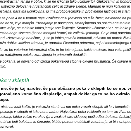
oncentracijah ter sta v obliki, ki se ne izkoristi tako učinkovito). Glukozamin in hon
a ustrezno delovanje hrustančnih celic in zdrave sklepe. Mangan je njun kofaktor i
nstvena, naravna učinkovina, ki ima protibolečinske in protivnetne lastnosti in s tem p
 se prvih 4 do 6 tednov daje v začetni dozi (odvisno od teže živali, navedeno na p
no dozo, ki je manjša. Prehajanje je postopno, zmanjšujemo po pol do ene tablete
ave večje, se tabletke lahko jemlje vse življenje. Stranskih učinkov ni oz. se lahko 
estinalnega sistema (kot ob menjavi hrane) ob začetku jemanja. Če je kdaj potrebn
pori, izkazovanje bolečine,...), se jo lahko poveča kadarkoli, odvisno od potreb živali
kuža dobiva kakšna zdravila, je uporaba Flexadina primerna, saj ni medsebojnega v
ju, ko bo veterinar interpretiral sliko in bo točno jasno kakšne okvare ima vaša psič
m nadaljnem poteku zdravljenja in primernih dodatkih.
če pokanja, je odvisno od vzroka pokanja-od stopnje okvare hrustanca. Če okvare n
lilo.
ka v sklepih
me, če je kaj narobe, če psu občasno poka v sklepih ko se npr.
gotovljeno komolčno displazijo, ampak dokler ga to ne bo oviralo p
šepa.
 niste navedli koliko je vaš kuža star in ali mu poka v vseh sklepih ali le v komolcih.
okanje v sklepih ni tako nenavadno. Največkrat poka v sklepih po tem, ko žival nek
pokanje lahko veliko vzrokov (prvi znak okvare sklepov, poškodba, bolezen (infekcija
pa bi se tudi bolečina in šepanje, bi bilo potrebno obiskati veterinarja, ki bi z ort
avi vzrok.