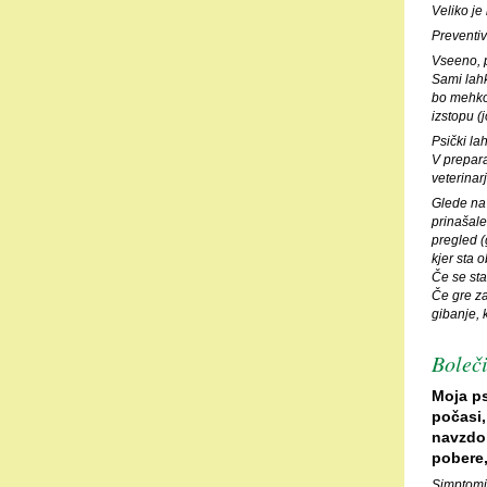
Veliko je
Preventi
Vseeno, p
Sami lahk
bo mehko 
izstopu (j
Psički la
V prepara
veterinar
Glede na t
prinašale
pregled (
kjer sta 
Če se sta
Če gre za
gibanje, 
Boleči
Moja ps
počasi,
navzdol
pobere,
Simptomi, 