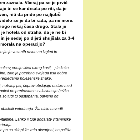
em zaznala. Včeraj pa se je prvič
je bi se kar drsala po riti, da je
ven, niti da pride po najljubši
videlo se je da bi rada, pa ne more.
 nogo nekaj časa drugo. Stala je
je hotela od straha, da je ne bi
 in je sedaj po dijeti shujšala za 3-4
o morala na operacijo?
o jih je vezanih ravno na izgled in
lcev, vnetje tkiva okrog kosti,...) in kožo.
čine, zato je potrebno svojega psa dobro
spregledamo bolezenske znake.
 notranji psi, čeprav obstajajo razlike med
leti ne pretiravamo z aktivnostjo (težko
a so tudi tu odstopanja, odvisno od
obiskali veterinarja. Žal niste navedli
 vitamine. Lahko ji tudi dodajate vitaminske
rinarja.
e pa so sklepi že zelo okvarjeni, bo psička