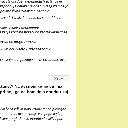
droitin sta gradbena elementa hrustanca in
n vzpodbuja delovanje obeh. Vražji krempeljc
ovrne živali kvalitetno življenje.
roizvodu) vsak dan, nato pa se preide na
.
pojavi blažje vznemirjenje
a večja količina tabletk od vzdrževalne doze
.
pliva na druga zdravila.
ka, se posvetujte z veterinarjem o
iso večje, bo pokanje lahko prenehalo ali pa
Na vrh
 vstane,? Na desnem komolcu ima
ri hoji ga ne bom dala operirat saj
aj časa leži in nato vstane ter se pretegne.
,...). Če bi bilo pokanje vse pogostejše,
opedskim pregledom in morebitnim slikanjem