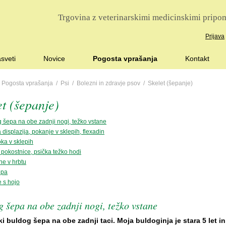
Trgovina z veterinarskimi medicinskimi pripom
Prijava
sveti
Novice
Pogosta vprašanja
Kontakt
/
Pogosta vprašanja
/
Psi
/
Bolezni in zdravje psov
/ Skelet (šepanje)
et (šepanje)
 šepa na obe zadnji nogi, težko vstane
 displazija, pokanje v sklepih, flexadin
ka v sklepih
 pokostnice, psička težko hodi
ne v hrbtu
epa
 s hojo
 šepa na obe zadnji nogi, težko vstane
i buldog šepa na obe zadnji taci. Moja buldoginja je stara 5 let i