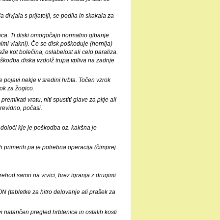
 divjala s prijatelji, se podila in skakala za
anca. Ti diski omogočajo normalno gibanje
nimi vlakni). Če se disk poškoduje (hernija)
že kot bolečina, oslabelost ali celo paraliza.
Poškodba diska vzdolž trupa vpliva na zadnje
 pojavi nekje v sredini hrbta. Točen vzrok
kok za žogico.
emikati vratu, niti spustiti glave za pitje ali
revidno, počasi.
e določi kje je poškodba oz. kakšna je
ih primerih pa je potrebna operacija (čimprej
prehod samo na vrvici, brez igranja z drugimi
 (tabletke za hitro delovanje ali prašek za
vi natančen pregled hrbtenice in ostalih kosti