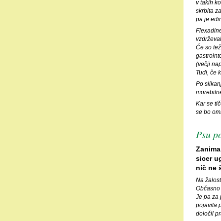
v takih k
skrbita z
pa je edi
Flexadine
vzdrževal
Če so tež
gastroint
(večji na
Tudi, če 
Po slikan
morebitne
Kar se ti
se bo omi
Psu po
Zanima 
sicer u
nič ne 
Na žalost
Občasno p
Je pa za 
pojavila 
določil pr