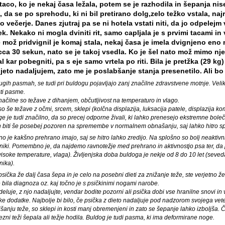
taco, ko je nekaj časa ležala, potem se je razhodila in šepanja nis
, da se po sprehodu, ki ni bil pretirano dolg,zelo težko vstala, najra
do večerje. Danes zjutraj pa se ni hotela vstati niti, da jo odpelejm 
k. Nekako ni mogla dviniti rit, samo capljala je s prvimi tacami in 
e mož pridvignil je komaj stala, nekaj časa je imela dvignjeno eno
cca 30 sekun, nato se je takoj vsedla. Ko je šel nato mož mimo nje 
l kar pobegniti, pa s eje samo vrtela po riti. Bila je pretžka (29 kg)
ijeto nadaljujem, zato me je poslabšanje stanja presenetilo. Ali b
rugih pasmah, se tudi pri buldogu pojavljajo zanj značilne zdravstvene motnje. Velik
ti pasme.
načilne so težave z dihanjem, občutljivost na temperaturo in vlago.
o še težave z očmi, srcem, sklepi (kolčna displazija, luksacija patele, displazija komo
e je tudi značilno, da so precej odporne živali, ki lahko prenesejo ekstremne bole
in biti še posebej pozoren na spremembe v normalnem obnašanju, saj lahko hitro 
je kakšno prehrano imajo, saj se hitro lahko zredijo. Na splošno so bolj neaktivni,
ki. Pomembno je, da najdemo ravnotežje med prehrano in aktivnostjo psa ter, da po
visoke temperature, vlaga). Življenjska doba buldoga je nekje od 8 do 10 let (seved
ika).
sička že dalj časa šepa in je celo na posebni dieti za znižanje teže, ste verjetno že 
 bila diagnoza oz. kaj točno je s psičkinimi nogami narobe.
deluje, z njo nadaljujte, vendar bodite pozorni ali psička dobi vse hranilne snovi in
e dodatke. Najbolje bi bilo, če psička z dieto nadaljuje pod nadzorom svojega vete
anju teže, so sklepi in kosti manj obremenjeni in zato se šepanje lahko izboljša. Č
rezni teži šepala ali težje hodila. Buldog je tudi pasma, ki ima deformirane noge.