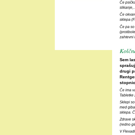
Če psička
slikanje,
Če okvare
sklepa (F
Če pa so 
(protibol
zahtevni 
Kolčna
Sem las
sprašuj
drugi p
Rentges
stopnic
Če ima va
Tabletke 
Sklepi so
med giba
sklepa. 
Zdrave sk
(redno gi
V Flexadi