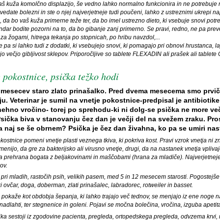
š kuža komolčno displazijo, še vedno lahko normalno funkcionira in ne potrebuje 
vedate bolezni in ste o njej najverjetneje tudi poučeni, lahko z ustreznimi ukrepi n
, da bo vaš kuža primerne teže ter, da bo imel ustrezno dieto, ki vsebuje snovi pot
endar bodite pozorni na to, da bo gibanje zanj primerno. Se pravi, redno, ne pa preve
za žogami, hitrega tekanja po stopnicah, po hribu navzdol,...
pa si lahko tudi z dodatki, ki vsebujejo snovi, ki pomagajo pri obnovi hrustanca, la
 večjo gibljivost sklepov. Priporočljive so tablete FLEXADIN ali prašek ali tablet
 pokostnice, psička težko hodi
mesecev staro zlato prinašalko. Pred dvema mesecema smo prvič 
ju. Veterinar je sumil na vnetje pokostnice-predpisal je antibiotike
ehno vročino- torej po sprehodu-ki ni dolg-se psička ne more več
sička biva v stanovanju čez dan je večji del na svežem zraku. Pro
 naj se še obrnem? Psička je čez dan živahna, ko pa se umiri nas
kostnice pomeni vnetje plasti veznega tkiva, ki pokriva kost. Pravi vzrok vnetja ni z
menijo, da gre za bakterijsko ali virusno vnetje, drugi, da na nastanek vnetja vpliva
va prehrana bogata z beljakovinami in maščobami (hrana za mladiče). Najverjetneje 
ov.
 pri mladih, rastočih psih, velikih pasem, med 5 in 12 mesecem starosti. Pogostejše
 ovčar, doga, doberman, zlati prinašalec, labradorec, rotweiler in basset.
 pokaže kot obdobja šepanja, ki lahko trajajo več tednov, se menjajo iz ene noge n
 nadlahti, ter stegnenice in goleni. Pojavi se močna bolečina, vročina, izguba apetita
ka sestoji iz zgodovine pacienta, pregleda, ortopedskega pregleda, odvzema krvi, r