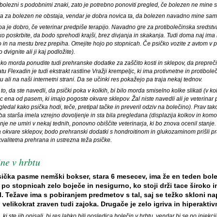
 bolezni s podobnimi znaki, zato je potrebno ponoviti pregled, če bolezen ne mine
va za bolezen ne obstaja, vendar je dobra novica ta, da bolezen navadno mine sa
a je dobro, če veterinar predpiše terapijo. Navadno gre za protibolečinska sredstv
o poskrbite, da bodo sprehodi krajši, brez divjanja in skakanja. Tudi doma naj ima
in na mestu brez prepiha. Omejite hojo po stopnicah. Če psičko vozite z avtom v pr
o dvignite ali ji kaj podložite).
hko morda ponudite tudi prehranske dodatke za zaščito kosti in sklepov, da prepreč
tu Flexadin je tudi ekstrakt rastline Vražji krempeljc, ki ima protivnetne in protibole
ju ali na naši internetni strani. Da se učinki res pokažejo pa traja nekaj tednov.
o, da ste navedli, da psički poka v kolkih, bi bilo morda smiselno kolke slikati (v koliko
c ena od pasem, ki imajo pogoste okvare sklepov. Žal niste navedli ali je veterinar ps
gledal kako psička hodi, teče, pretipal tačke in preveril odziv na bolečino). Prav tak
oba starša imela vzrejno dovoljenje in sta bila pregledana (displazija kolkov in komo
nje ne umiri v nekaj tednih, ponovno obiščite veterinarja, ki bo znova ocenil stanje.
 okvare sklepov, bodo prehranski dodatki s hondroitinom in glukozaminom prišli 
kvalitetna prehrana in ustrezna teža psičke.
ne v hrbtu
ička pasme nemški bokser, stara 6 mesecev, ima že en teden boleč
 po stopnicah zelo boječe in nesigurno, ko stoji drži tace široko i
. Težave ima s pobiranjem predmetov s tal, saj se težko skloni nap
 velikokrat zraven tudi zajoka. Drugače je zelo igriva in hiperaktiv
ki ste jih opisali, bi res lahko bili posledica bolečin v hrbtu, vendar bi se po injekcij