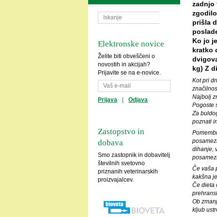
zadnjo 
zgodilo
prišla 
poslade
Ko jo j
Elektronske novice
kratko 
Želite biti obveščeni o
dvigova
novostih in akcijah?
kg) Z d
Prijavite se na e-novice.
Kot pri d
značilnos
Najbolj z
Prijava
|
Odjava
Pogoste s
Za buldog
poznati 
Zastopstvo in
Pomembno 
posamezni
dobava
dihanje, 
Smo zastopnik in dobavitelj
posamezn
številnih svetovno
Če vaša p
priznanih veterinarskih
kakšna je
proizvajalcev.
Če dieta 
prehransk
Ob zmanjš
kljub ust