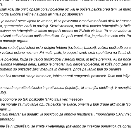
da.
isali kdaj ste prvič opazili pojav bolečine oz. kaj je počela psička pred tem. Je morda
morda skočila z višine navzdol ali hitela po stopnicah.
 je namreč sestavljena iz vretenc, ki so povezana z medvretenčnimi diski iz hrust
pa, spremembe v drži in poziciji. Skozi vretenca, nad diski poteka hrbtenjača (z živč
 pritisne na hrbtenjačo in lahko prepreči prenos po živčnih vlaknih. To se navadno ka
odvisni tudi od mesta poškodbe diska. Če poči vratni disk, je prizadeto celo telo. 
a notranje organe.
am so bolj podvrženi psi z dolgim hrbtom (jazbečar, basset), večina poškodb pa se
večkrat ostane neznan. Pri malih psih, je pogost vzrok skok s pohištva na tla ali s
 je bolečina. Kuža se usloči (poškodba v sredini hrbta) in težje premika. Ali pa noče pr
škodba vratnega dela). Lahko je prisoten tudi derget (bolečina) in kuža hodi zelo p
primerih so prizadeti živci mehurja in črevesja, pride pa lahko tudi do paralize.
nar želi preveriti stanje hrbtenice, lahko naredi rentgenski posnetek. Tako tudi lažj
je navadno protibolečinska in protivnetna (injekcija, ki zmanjša oteklino). V resnejš
dbi).
a opomore po taki poškodbi lahko traja več mesecev.
 pa morate za mirovanje oz., da psička ne skače, omejite ji tudi druge aktivnosti (s
ami...).
tudi prehranski dodatki, ki poskrbijo za obnovo hrustanca. Priporočamo CANIVITON
 uporabo).
nje še ni izboljšalo, se vrnite k veterinarju (navadno se injekcije ponovijo), da opra