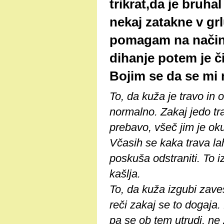
trikrat,da je bruha
nekaj zatakne v grl
pomagam na način 
dihanje potem je či
Bojim se da se mi 
To, da kuža je travo in
normalno. Zakaj jedo tra
prebavo, všeč jim je o
Včasih se kaka trava lah
poskuša odstraniti. To i
kašlja.
To, da kuža izgubi zave
reči zakaj se to dogaja
pa se ob tem utrudi, ne 