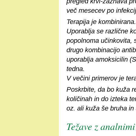
pregled krvi-zaznava pro
več mesecev po infekciji,
Terapija je kombinirana.
Uporablja se različne ko
popolnoma učinkovita, se
drugo kombinacijo antib
uporablja amoksicilin (S
tedna.
V večini primerov je tera
Poskrbite, da bo kuža r
količinah in do izteka t
oz. ali kuža še bruha in
Težave z analnimi