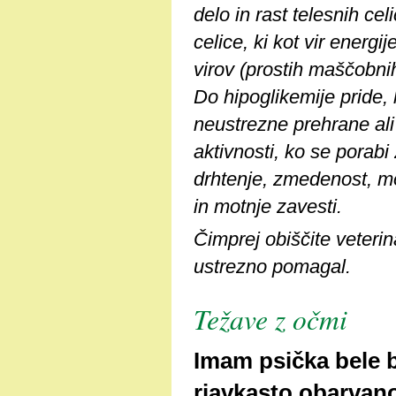
delo in rast telesnih ce
celice, ki kot vir energi
virov (prostih maščobnih 
Do hipoglikemije pride,
neustrezne prehrane ali
aktivnosti, ko se porabi
drhtenje, zmedenost, mot
in motnje zavesti.
Čimprej obiščite veterin
ustrezno pomagal.
Težave z očmi
Imam psička bele b
rjavkasto obarvano