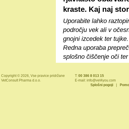
kraste. Kaj naj sto
Uporabite lahko raztopin
področju vek ali v očesn
gnojni izcedek ter tujk
Redna uporaba prepreču
splošno čiščenje oči ter 
Copyright © 2026, Vse pravice pridržane
T:
00 386 8 013 15
VetConsult Pharma d.o.o.
E-mail:
info@vet4you.com
Splošni pogoji
|
Pomo