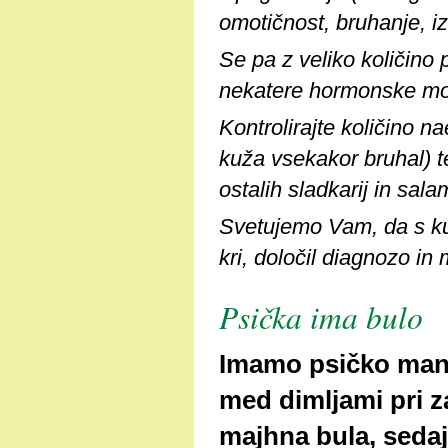
omotičnost, bruhanje, iz
Se pa z veliko količino
nekatere hormonske mot
Kontrolirajte količino n
kuža vsekakor bruhal) t
ostalih sladkarij in sala
Svetujemo Vam, da s kuž
kri, določil diagnozo in 
Psička ima bulo
Imamo psičko manjše
med dimljami pri z
majhna bula, sedaj 