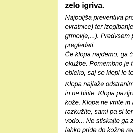
zelo igriva.
Najboljša preventiva pr
ovratnice) ter izogibanj
grmovje,...). Predvsem
pregledati.
Če klopa najdemo, ga č
okužbe. Pomembno je tu
obleko, saj se klopi le 
Klopa najlaže odstranim
in ne hitite. Klopa pazlj
kože. Klopa ne vrtite in 
razkužite, sami pa si tem
vodo... Ne stiskajte ga
lahko pride do kožne rea