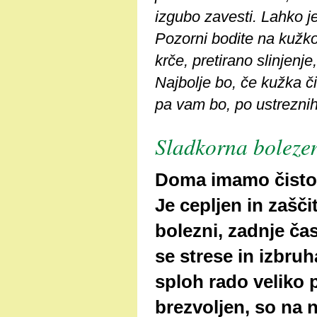
izgubo zavesti. Lahko j
Pozorni bodite na kužko
krče, pretirano slinjenj
Najbolje bo, če kužka či
pa vam bo, po ustreznih
Sladkorna boleze
Doma imamo čistok
Je cepljen in zašč
bolezni, zadnje č
se strese in izbruh
sploh rado veliko pi
brezvoljen, so na 