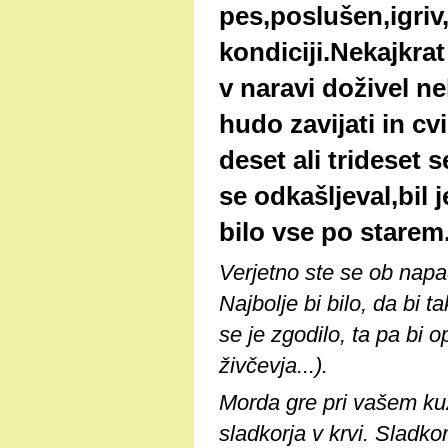
pes,poslušen,igriv,
kondiciji.Nekajkrat
v naravi doživel n
hudo zavijati in cvi
deset ali trideset
se odkašljeval,bil 
bilo vse po starem
Verjetno ste se ob napa
Najbolje bi bilo, da bi t
se je zgodilo, ta pa bi 
živčevja...).
Morda gre pri vašem kuž
sladkorja v krvi. Sladko