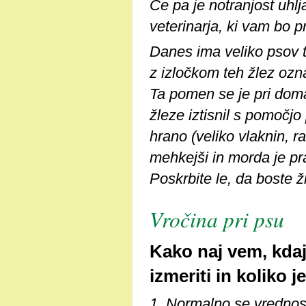
Če pa je notranjost uhlj
veterinarja, ki vam bo p
Danes ima veliko psov te
z izločkom teh žlez ozna
Ta pomen se je pri domač
žleze iztisnil s pomočjo
hrano (veliko vlaknin, ra
mehkejši in morda je pra
Poskrbite le, da boste žl
Vročina pri psu
Kako naj vem, kdaj
izmeriti in koliko 
1. Normalno se vrednost