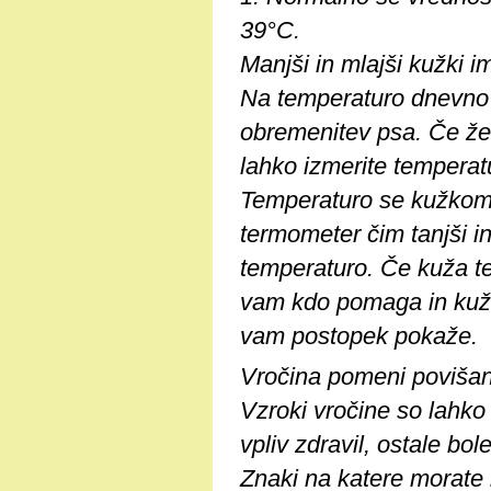
39°C.
Manjši in mlajši kužki im
Na temperaturo dnevno v
obremenitev psa. Če že
lahko izmerite temperat
Temperaturo se kužkom me
termometer čim tanjši i
temperaturo. Če kuža te
vam kdo pomaga in kužka
vam postopek pokaže.
Vročina pomeni povišan
Vzroki vročine so lahko 
vpliv zdravil, ostale bol
Znaki na katere morate b