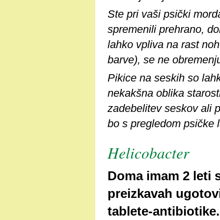
Ste pri vaši psički mor
spremenili prehrano, do
lahko vpliva na rast noh
barve), se ne obremenjujt
Pikice na seskih so lah
nekakšna oblika starost
zadebelitev seskov ali p
bo s pregledom psičke la
Helicobacter
Doma imam 2 leti s
preizkavah ugotovil
tablete-antibiotik