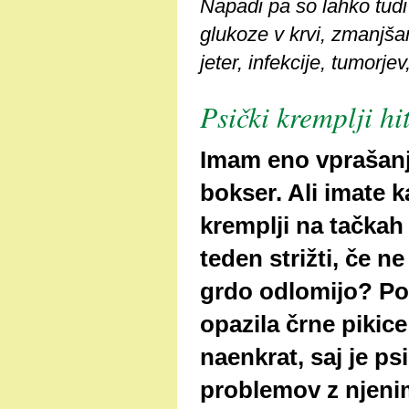
Napadi pa so lahko tudi
glukoze v krvi, zmanjšan
jeter, infekcije, tumorj
Psički kremplji hi
Imam eno vprašanj
bokser. Ali imate k
kremplji na tačkah
teden strižti, če ne
grdo odlomijo? Po
opazila črne pikice 
naenkrat, saj je psi
problemov z njenimi