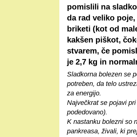
pomislili na slad
da rad veliko poje,
briketi (kot od mal
kakšen piškot, čok
stvarem, če pomis
je 2,7 kg in norma
Sladkorna bolezen se poj
potreben, da telo ustrez
za energijo.
Največkrat se pojavi pri 
podedovano).
K nastanku bolezni so n
pankreasa, živali, ki p