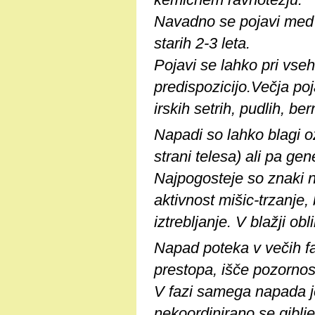
Navadno se pojavi med s
starih 2-3 leta.
Pojavi se lahko pri vse
predispozicijo.Večja poj
irskih setrih, pudlih, be
Napadi so lahko blagi oz
strani telesa) ali pa gen
Najpogosteje so znaki na
aktivnost mišic-trzanje, 
iztrebljanje. V blažji o
Napad poteka v večih f
prestopa, išče pozornost, 
V fazi samega napada je
nekoordinirano se giblje