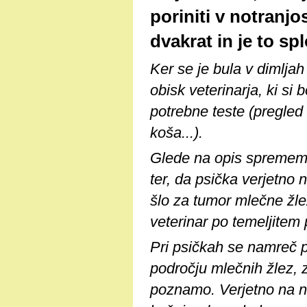
poriniti v notranjo
dvakrat in je to sp
Ker se je bula v dimlja
obisk veterinarja, ki si
potrebne teste (pregled
koša...).
Glede na opis sprememb
ter, da psička verjetno ni
šlo za tumor mlečne žle
veterinar po temeljitem
Pri psičkah se namreč pr
področju mlečnih žlez, 
poznamo. Verjetno na na