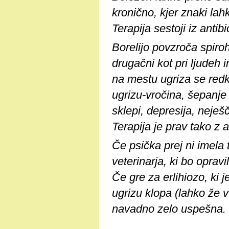
kronično, kjer znaki lah
Terapija sestoji iz antibi
Borelijo povzroča spiroh
drugačni kot pri ljudeh 
na mestu ugriza se redk
ugrizu-vročina, šepanje 
sklepi, depresija, neješč
Terapija je prav tako z a
Če psička prej ni imela 
veterinarja, ki bo opravi
Če gre za erlihiozo, ki 
ugrizu klopa (lahko že v
navadno zelo uspešna.