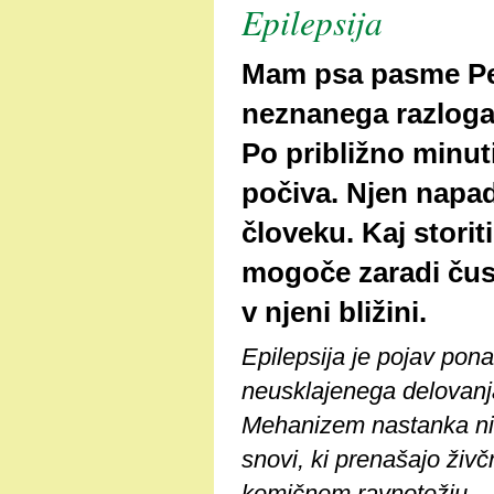
Epilepsija
Mam psa pasme Pek
neznanega razloga p
Po približno minut
počiva. Njen napad
človeku. Kaj storit
mogoče zaradi čus
v njeni bližini.
Epilepsija je pojav pona
neusklajenega delovanj
Mehanizem nastanka ni 
snovi, ki prenašajo živč
kemičnem ravnotežju.