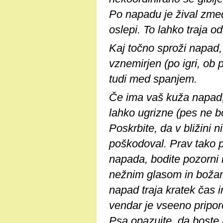
Po napadu je žival zme
oslepi. To lahko traja o
Kaj točno sproži napad,
vznemirjen (po igri, ob 
tudi med spanjem.
Če ima vaš kuža napad, 
lahko ugrizne (pes ne bo
Poskrbite, da v bližini 
poškodoval. Prav tako po
napada, bodite pozorni 
nežnim glasom in božan
napad traja kratek čas i
vendar je vseeno priporo
Psa opazujte, da boste 