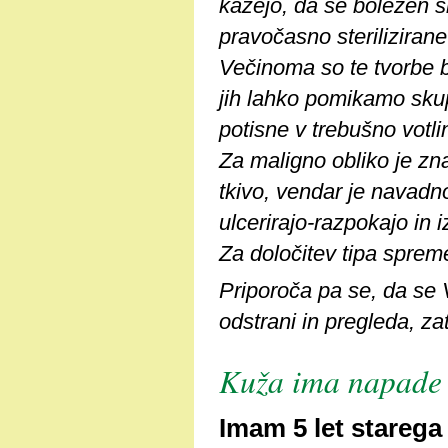
kažejo, da se bolezen sk
pravočasno sterilizirane
Večinoma so te tvorbe be
jih lahko pomikamo skup
potisne v trebušno votli
Za maligno obliko je zna
tkivo, vendar je navad
ulcerirajo-razpokajo in 
Za določitev tipa sprem
Priporoča pa se, da se
odstrani in pregleda, zat
Kuža ima napade
Imam 5 let starega