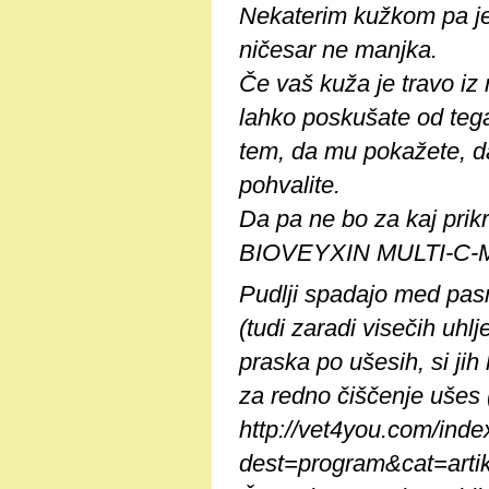
Nekaterim kužkom pa je 
ničesar ne manjka.
Če vaš kuža je travo iz
lahko poskušate od tega
tem, da mu pokažete, d
pohvalite.
Da pa ne bo za kaj prikr
BIOVEYXIN MULTI-C-MU
Pudlji spadajo med pasm
(tudi zaradi visečih uhl
praska po ušesih, si ji
za redno čiščenje ušes
http://vet4you.com/ind
dest=program&cat=art