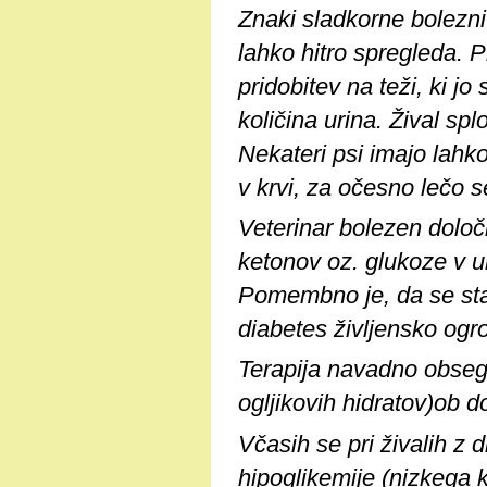
Znaki sladkorne bolezni 
lahko hitro spregleda. 
pridobitev na teži, ki jo
količina urina. Žival sp
Nekateri psi imajo lahk
v krvi, za očesno lečo s
Veterinar bolezen določi
ketonov oz. glukoze v ur
Pomembno je, da se stan
diabetes življensko ogr
Terapija navadno obsega
ogljikovih hidratov)ob d
Včasih se pri živalih z 
hipoglikemije (nizkega k