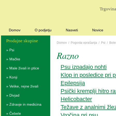
Trgovina
Domov
O podjetju
Nasveti
Novice
Prodajne skupine
Domov
/
Pogosta vprašanja
/
Psi
/
Bole
»
Psi
Razno
»
Mačke
Psu izpadajo nohti
»
Male živali in ptice
Klop in posledice pri p
»
Konji
Epilepsija
»
Velike, rejne živali
Psički kremplji hitro ra
»
Divjad
Helicobacter
»
Zdravje in medicina
Težave z analnimi žle
»
Čebele
Vročina pri psu