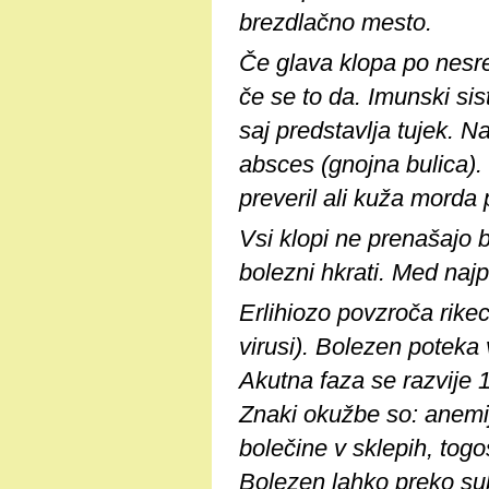
brezdlačno mesto.
Če glava klopa po nesreč
če se to da. Imunski sis
saj predstavlja tujek. N
absces (gnojna bulica). 
preveril ali kuža morda p
Vsi klopi ne prenašajo 
bolezni hkrati. Med najp
Erlihiozo povzroča rikeci
virusi). Bolezen poteka 
Akutna faza se razvije 1
Znaki okužbe so: anemija
bolečine v sklepih, togo
Bolezen lahko preko subk