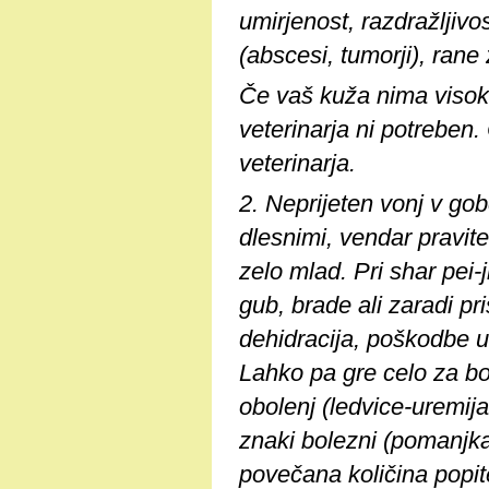
umirjenost, razdražljivos
(abscesi, tumorji), rane 
Če vaš kuža nima visoke 
veterinarja ni potreben.
veterinarja.
2. Neprijeten vonj v go
dlesnimi, vendar pravite
zelo mlad. Pri shar pei-
gub, brade ali zaradi pr
dehidracija, poškodbe us
Lahko pa gre celo za bo
obolenj (ledvice-uremija,
znaki bolezni (pomanjkan
povečana količina popite