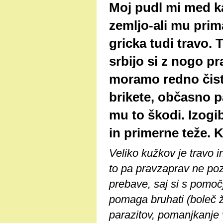
Moj pudl mi med ka
zemljo-ali mu prim
gricka tudi travo. 
srbijo si z nogo p
moramo redno čistit
brikete, občasno pa
mu to škodi. Izogib
in primerne teže. 
Veliko kužkov je travo 
to pa pravzaprav ne poz
prebave, saj si s pomoč
pomaga bruhati (boleč ž
parazitov, pomanjkanje v