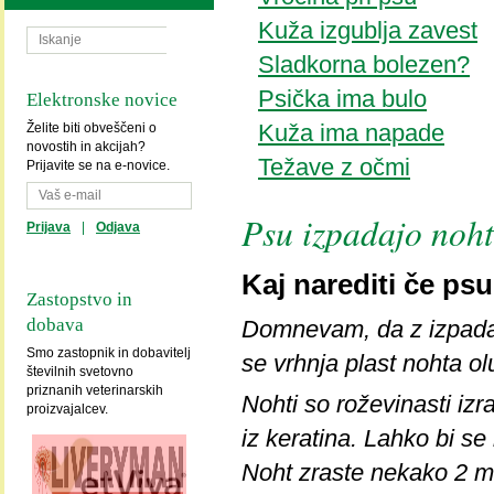
Kuža izgublja zavest
Sladkorna bolezen?
Psička ima bulo
Elektronske novice
Kuža ima napade
Želite biti obveščeni o
novostih in akcijah?
Težave z očmi
Prijavite se na e-novice.
Psu izpadajo noht
Prijava
|
Odjava
Kaj narediti če ps
Zastopstvo in
dobava
Domnevam, da z izpadan
Smo zastopnik in dobavitelj
se vrhnja plast nohta ol
številnih svetovno
priznanih veterinarskih
Nohti so roževinasti izra
proizvajalcev.
iz keratina. Lahko bi se
Noht zraste nekako 2 mm