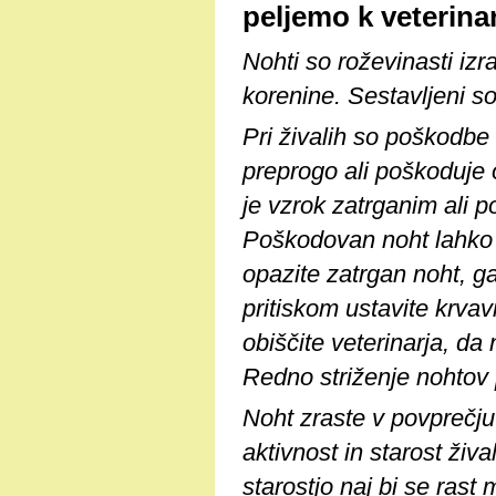
peljemo k veterina
Nohti so roževinasti izra
korenine. Sestavljeni so
Pri živalih so poškodbe
preprogo ali poškoduje o
je vzrok zatrganim ali 
Poškodovan noht lahko z
opazite zatrgan noht, ga
pritiskom ustavite krvav
obiščite veterinarja, da 
Redno striženje nohtov 
Noht zraste v povprečju
aktivnost in starost živa
starostjo naj bi se rast 