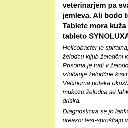
veterinarjem pa sva
jemleva. Ali bodo t
Tablete mora kuža 
tableto SYNOLUXA n
Helicobacter je spiralna
želodcu kljub želodčni ki
Prisotna je tudi v želod
izločanje želodčne kisli
Večinoma poteka okužba
mukozo želodca se lahko 
driska.
Diagnosticira se jo lahko
ureazni test-sproščajo 