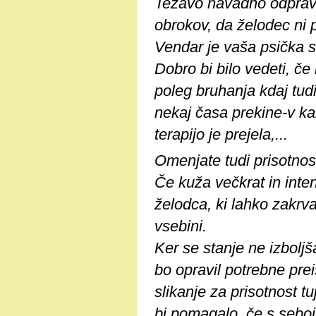
Težavo navadno odpravi
obrokov, da želodec ni 
Vendar je vaša psička st
Dobro bi bilo vedeti, če 
poleg bruhanja kdaj tud
nekaj časa prekine-v kak
terapijo je prejela,...
Omenjate tudi prisotnost
Če kuža večkrat in inte
želodca, ki lahko zakrvav
vsebini.
Ker se stanje ne izbolj
bo opravil potrebne pre
slikanje za prisotnost t
bi pomagalo, če s seboj