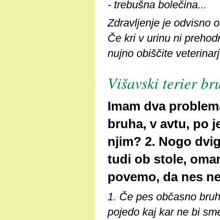
- trebušna bolečina...
Zdravljenje je odvisno 
Če kri v urinu ni prehod
nujno obiščite veterinarj
Višavski terier br
Imam dva problema 
bruha, v avtu, po j
njim? 2. Nogo dvig
tudi ob stole, oma
povemo, da nes ne
1. Če pes občasno bruha
pojedo kaj kar ne bi sme