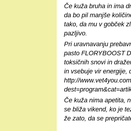
Če kuža bruha in ima dri
da bo pil manjše količi
tako, da mu v gobček zl
pazljivo.
Pri uravnavanju prebav
pasto FLORYBOOST DOG,
toksičnih snovi in draže
in vsebuje vir energije, 
http://www.vet4you.com
dest=program&cat=ar
Če kuža nima apetita, no
se bliža vikend, ko je t
že zato, da se prepričat