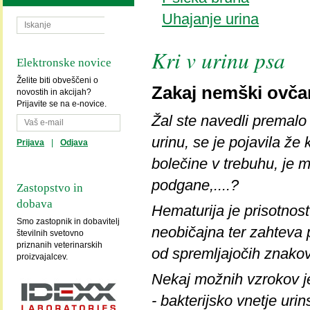
Uhajanje urina
Kri v urinu psa
Elektronske novice
Želite biti obveščeni o
Zakaj nemški ovčar 
novostih in akcijah?
Prijavite se na e-novice.
Žal ste navedli premalo 
urinu, se je pojavila že
Prijava
|
Odjava
bolečine v trebuhu, je 
podgane,....?
Zastopstvo in
dobava
Hematurija je prisotnost 
Smo zastopnik in dobavitelj
neobičajna ter zahteva 
številnih svetovno
priznanih veterinarskih
od spremljajočih znakov
proizvajalcev.
Nekaj možnih vzrokov j
- bakterijsko vnetje uri