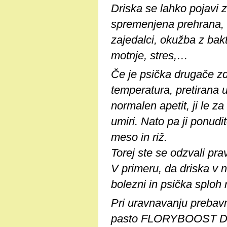
Driska se lahko pojavi 
spremenjena prehrana, n
zajedalci, okužba z bakt
motnje, stres,…
Če je psička drugače z
temperatura, pretirana u
normalen apetit, ji le z
umiri. Nato pa ji ponud
meso in riž.
Torej ste se odzvali prav
V primeru, da driska v 
bolezni in psička sploh 
Pri uravnavanju prebav
pasto FLORYBOOST DOG,