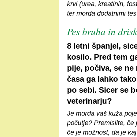
krvi (urea, kreatinin, fos
ter morda dodatnimi test
Pes bruha in dris
8 letni španjel, si
kosilo. Pred tem ga
pije, počiva, se ne
časa ga lahko tak
po sebi. Sicer se b
veterinarju?
Je morda vaš kuža pojede
počutje? Premislite, če
če je možnost, da je ka