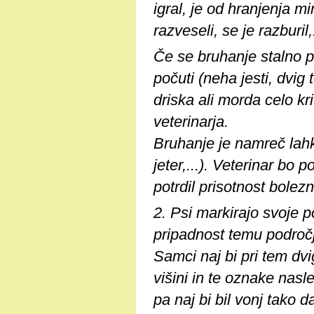
igral, je od hranjenja mi
razveseli, se je razburil,
Če se bruhanje stalno p
počuti (neha jesti, dvig 
driska ali morda celo kr
veterinarja.
Bruhanje je namreč lahk
jeter,...). Veterinar bo 
potrdil prisotnost bolezn
2. Psi markirajo svoje po
pripadnost temu področ
Samci naj bi pri tem dvi
višini in te oznake nasl
pa naj bi bil vonj tako d