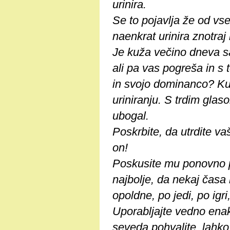
urinira.
Se to pojavlja že od vse
naenkrat urinira znotraj 
Je kuža večino dneva sa
ali pa vas pogreša in s 
in svojo dominanco? Kuž
uriniranju. S trdim glas
ubogal.
Poskrbite, da utrdite v
on!
Poskusite mu ponovno p
najbolje, da nekaj časa 
opoldne, po jedi, po igr
Uporabljajte vedno enak
seveda pohvalite, lahko 