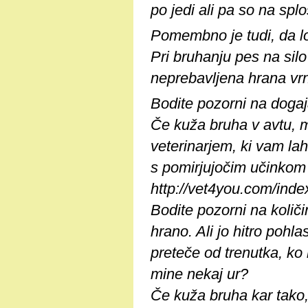
po jedi ali pa so na spl
Pomembno je tudi, da l
Pri bruhanju pes na silo
neprebavljena hrana vrn
Bodite pozorni na doga
Če kuža bruha v avtu, 
veterinarjem, ki vam lah
s pomirjujočim učinkom
http://vet4you.com/in
Bodite pozorni na količi
hrano. Ali jo hitro pohl
preteče od trenutka, ko 
mine nekaj ur?
Če kuža bruha kar tako, 