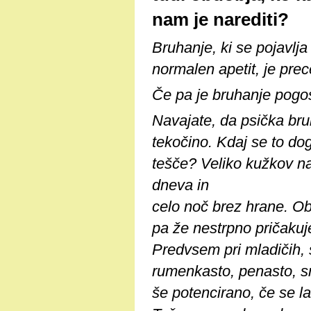
nam je narediti?
Bruhanje, ki se pojavlj
normalen apetit, je prec
Če pa je bruhanje pogost
Navajate, da psička br
tekočino. Kdaj se to dog
tešče? Veliko kužkov na
dneva in
celo noč brez hrane. Ob
pa že nestrpno pričakuj
Predvsem pri mladičih, s
rumenkasto, penasto, sm
še potencirano, če se l