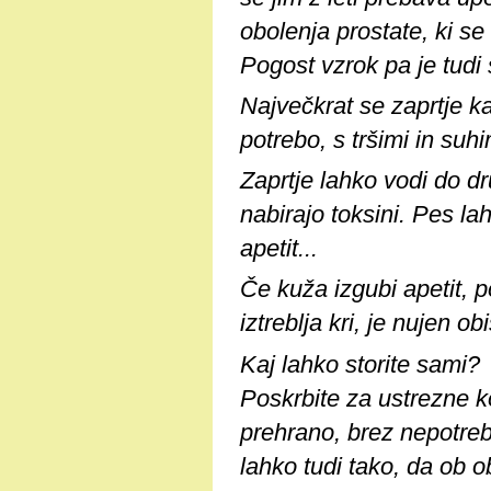
obolenja prostate, ki se
Pogost vzrok pa je tudi 
Največkrat se zaprtje k
potrebo, s tršimi in suhi
Zaprtje lahko vodi do dr
nabirajo toksini. Pes l
apetit...
Če kuža izgubi apetit, p
iztreblja kri, je nujen ob
Kaj lahko storite sami?
Poskrbite za ustrezne ko
prehrano, brez nepotreb
lahko tudi tako, da ob 