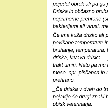
pojedel obrok ali pa ga 
Driska in občasno bruh
neprimerne prehrane (sme
bakterijami ali virusi, m
Če ima kuža drisko ali 
povišane temperature i
bruhanje, temperatura, b
driska, krvava driska,..
trakt umiri. Nato pa mu
meso, npr. piščanca in r
prehrano.
_Če driska v dveh do tr
pojavijo še drugi znaki 
obisk veterinarja.