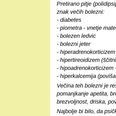
Pretirano pitje (polidipsi
znak večih bolezni:
- diabetes
- piometra - vnetje mate
- bolezen ledvic
- bolezni jeter
- hiperadrenokorticize
- hipertireoidizem (ščitn
- hipoadrenokorticizem
- hiperkalcemija (povišan
Večina teh bolezni je re
pomanjkanje apetita, bru
brezvoljnost, driska, po
Najbolje bi bilo, da psi