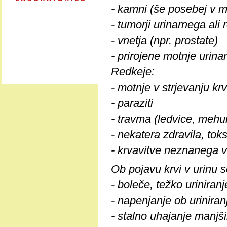
- kamni (še posebej v me
- tumorji urinarnega ali
- vnetja (npr. prostate)
- prirojene motnje urina
Redkeje:
- motnje v strjevanju krv
- paraziti
- travma (ledvice, mehu
- nekatera zdravila, toks
- krvavitve neznanega v
Ob pojavu krvi v urinu s
- boleče, težko uriniranj
- napenjanje ob uriniran
- stalno uhajanje manjši