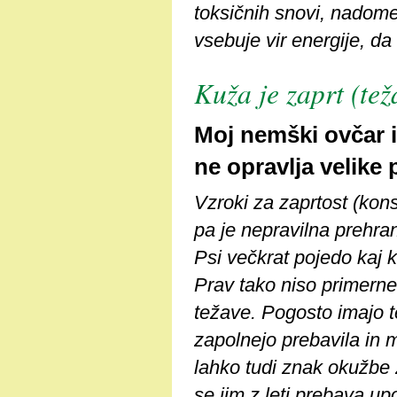
toksičnih snovi, nadomes
vsebuje vir energije, da 
Kuža je zaprt (tež
Moj nemški ovčar 
ne opravlja velike 
Vzroki za zaprtost (kons
pa je nepravilna prehra
Psi večkrat pojedo kaj ka
Prav tako niso primerne 
težave. Pogosto imajo te
zapolnejo prebavila in m
lahko tudi znak okužbe z 
se jim z leti prebava up