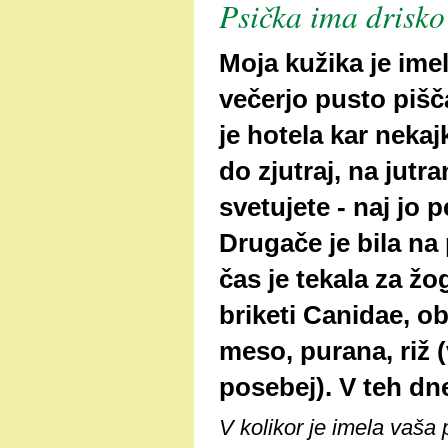
Psička ima drisko
Moja kužika je imel
večerjo pusto pišča
je hotela kar neka
do zjutraj, na jutr
svetujete - naj jo p
Drugače je bila n
čas je tekala za žo
briketi Canidae, 
meso, purana, riž 
posebej). V teh dne
V kolikor je imela vaša 