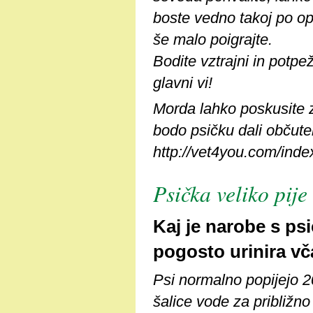
boste vedno takoj po op
še malo poigrajte.
Bodite vztrajni in potpež
glavni vi!
Morda lahko poskusite 
bodo psičku dali občutek
http://vet4you.com/in
Psička veliko pije
Kaj je narobe s psi
pogosto urinira vča
Psi normalno popijejo 2
šalice vode za približno