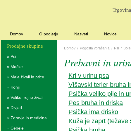
Trgovina
Domov
O podjetju
Nasveti
Novice
Prodajne skupine
Domov
/
Pogosta vprašanja
/
Psi
/
Bole
»
Psi
Prebavni in urin
»
Mačke
Kri v urinu psa
»
Male živali in ptice
Višavski terier bruha i
»
Konji
Psička veliko pije in ur
»
Velike, rejne živali
Pes bruha in driska
»
Divjad
Psička ima drisko
»
Zdravje in medicina
Kuža je zaprt (težave
»
Čebele
Psička bruha