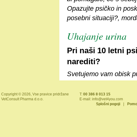
Opazujte psičko in posk
posebni situaciji?, mor
Uhajanje urina
Pri naši 10 letni ps
narediti?
Svetujemo vam obisk pri
Copyright © 2026, Vse pravice pridržane
T:
00 386 8 013 15
VetConsult Pharma d.o.o.
E-mail:
info@vet4you.com
Splošni pogoji
|
Pomo