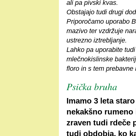
ali pa pivski kvas.
Obstajajo tudi drugi doda
Priporočamo uporabo BEZ
mazivo ter vzdržuje nar
ustrezno iztrebljanje.
Lahko pa uporabite t
mlečnokislinske bakterij
floro in s tem prebavne
Psička bruha
Imamo 3 leta staro
nekakšno rumeno i
zraven tudi rdeče 
tudi obdobja, ko ka