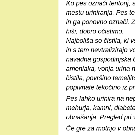
Ko pes označi teritorij, 
mestu uriniranja. Pes 
in ga ponovno označi. Z
hiši, dobro očistimo.
Najboljša so čistila, ki
in s tem nevtralizirajo v
navadna gospodinjska čis
amoniaka, vonja urina n
čistila, površino temelji
popivnate tekočino iz p
Pes lahko urinira na ne
mehurja, kamni, diabete
obnašanja. Pregled pri v
Če gre za motnjo v obna