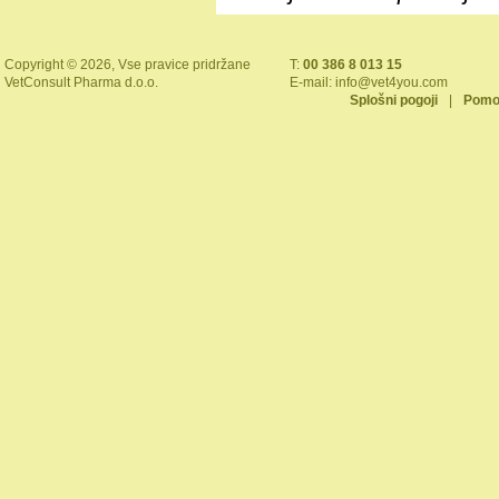
Copyright © 2026, Vse pravice pridržane
T:
00 386 8 013 15
VetConsult Pharma d.o.o.
E-mail:
info@vet4you.com
Splošni pogoji
|
Pomo