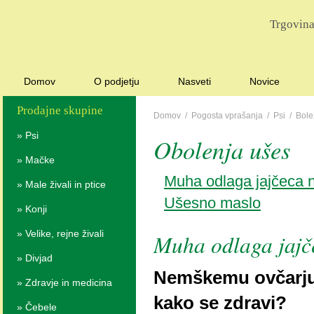
Trgovina
Domov
O podjetju
Nasveti
Novice
Prodajne skupine
Domov
/
Pogosta vprašanja
/
Psi
/
Bole
»
Psi
Obolenja ušes
»
Mačke
Muha odlaga jajčeca 
»
Male živali in ptice
Ušesno maslo
»
Konji
»
Velike, rejne živali
Muha odlaga jajč
»
Divjad
Nemškemu ovčarju 
»
Zdravje in medicina
kako se zdravi?
»
Čebele