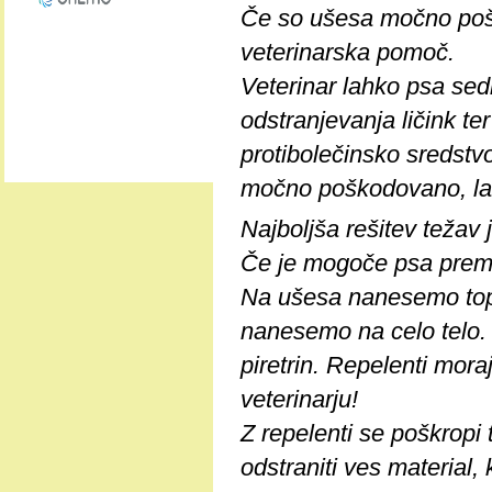
Če so ušesa močno pošk
veterinarska pomoč.
Veterinar lahko psa sedi
odstranjevanja ličink t
protibolečinsko sredstvo
močno poškodovano, lah
Najboljša rešitev težav 
Če je mogoče psa prema
Na ušesa nanesemo topi
nanesemo na celo telo. 
piretrin. Repelenti moraj
veterinarju!
Z repelenti se poškropi 
odstraniti ves material, 