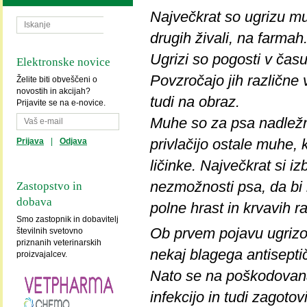
Največkrat so ugrizu muh 
drugih živali, na farmah
Ugrizi so pogosti v času
Elektronske novice
Povzročajo jih različne 
Želite biti obveščeni o
novostih in akcijah?
tudi na obraz.
Prijavite se na e-novice.
Muhe so za psa nadležn
privlačijo ostale muhe, k
Prijava
|
Odjava
ličinke. Največkrat si i
nezmožnosti psa, da bi 
Zastopstvo in
dobava
polne hrast in krvavih ra
Smo zastopnik in dobavitelj
Ob prvem pojavu ugrizov
številnih svetovno
priznanih veterinarskih
nekaj blagega antiseptič
proizvajalcev.
Nato se na poškodovana
infekcijo in tudi zagot