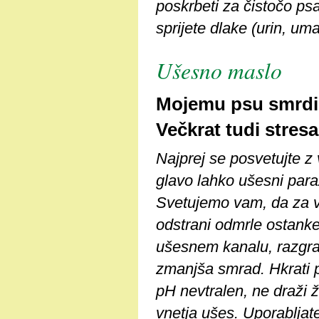
poskrbeti za čistočo ps
sprijete dlake (urin, umaz
Ušesno maslo
Mojemu psu smrdi 
Večkrat tudi stresa
Najprej se posvetujte z 
glavo lahko ušesni paraz
Svetujemo vam, da za v
odstrani odmrle ostanke 
ušesnem kanalu, razgra
zmanjša smrad. Hkrati pa
pH nevtralen, ne draži ži
vnetja ušes. Uporabljate