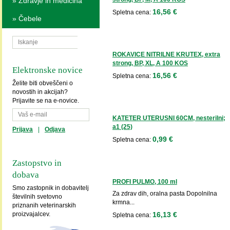
»
Zdravje in medicina
16,56 €
Spletna cena:
»
Čebele
ROKAVICE NITRILNE KRUTEX, extra
strong, BP, XL, A 100 KOS
Elektronske novice
16,56 €
Spletna cena:
Želite biti obveščeni o
novostih in akcijah?
Prijavite se na e-novice.
KATETER UTERUSNI 60CM, nesterilni;
a1 (25)
Prijava
|
Odjava
0,99 €
Spletna cena:
Zastopstvo in
dobava
PROFI PULMO, 100 ml
Smo zastopnik in dobavitelj
Za zdrav dih, oralna pasta Dopolnilna
številnih svetovno
krmna...
priznanih veterinarskih
16,13 €
proizvajalcev.
Spletna cena: