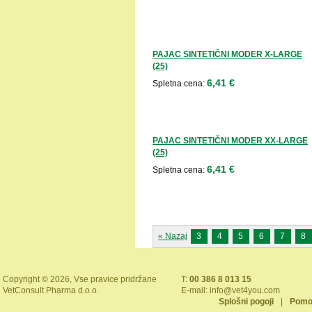
PAJAC SINTETIČNI MODER X-LARGE
(25)
6,41 €
Spletna cena:
PAJAC SINTETIČNI MODER XX-LARGE
(25)
6,41 €
Spletna cena:
« Nazaj
3
4
5
6
7
8
Copyright © 2026, Vse pravice pridržane
T:
00 386 8 013 15
VetConsult Pharma d.o.o.
E-mail:
info@vet4you.com
Splošni pogoji
|
Pomo