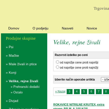
Trgovina
Domov
O podjetju
Nasveti
Novice
Prodajne skupine
Velike, rejne živali
»
Psi
Razvrsti izdelke po ceni
»
Mačke
od najnižje cene proti najvišji
»
Male živali in ptice
od najvišje cene proti najnižji
»
Konji
Izberite način uporabe artikla
»
Velike, rejne živali
»
Prehranski dodatki
« Nazaj
3
4
5
6
7
8
»
Ostalo
»
Divjad
ROKAVICE NITRILNE KRUTEX, extra
strong, BP, M, A 100 KOS