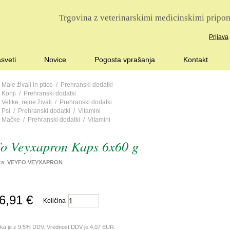
Trgovina z veterinarskimi medicinskimi pripom
Prijava
sveti
Novice
Pogosta vprašanja
Kontakt
/
Male živali in ptice
/
Prehranski dodatki
/
Konji
/
Prehranski dodatki
/
Velike, rejne živali
/
Prehranski dodatki
/
Psi
/
Prehranski dodatki
/
Vitamini
/
Mačke
/
Prehranski dodatki
/
Vitamini
o Veyxapron Kaps 6x60 g
lka:
VEYFO VEYXAPRON
6,91 €
Količina
lka je z 9,5% DDV. Vrednost DDV je 4,07 EUR.