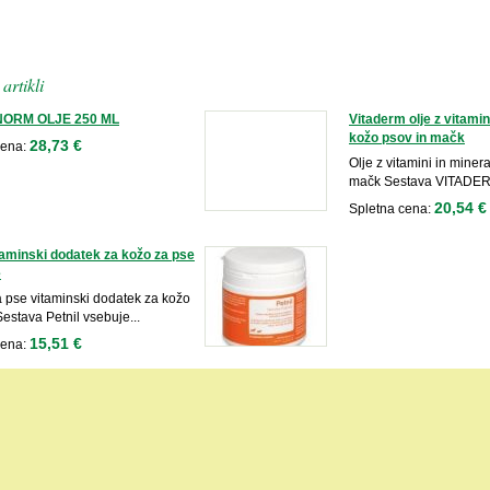
artikli
ORM OLJE 250 ML
Vitaderm olje z vitamin
kožo psov in mačk
28,73 €
cena:
Olje z vitamini in miner
mačk Sestava VITADERM 
20,54 €
Spletna cena:
itaminski dodatek za kožo za pse
e
a pse vitaminski dodatek za kožo
Sestava Petnil vsebuje...
15,51 €
cena: