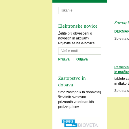
Sorodni 
Elektronske novice
DERMAN
Želite biti obveščeni o
novostih in akcijah?
Spletna 
Prijavite se na e-novice.
Prijava
|
Odjava
Petnil v
in mačk
Zastopstvo in
tablete z
in dlako 
dobava
Spletna 
Smo zastopnik in dobavitelj
številnih svetovno
priznanih veterinarskih
proizvajalcev.