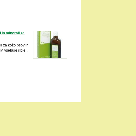
i in minerali za
ali za kožo psov in
vsebuje ribje...