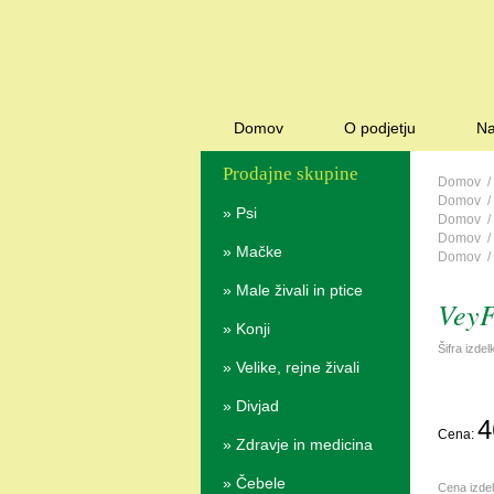
Domov
O podjetju
Na
Prodajne skupine
Domov
Domov
»
Psi
Domov
Domov
»
Mačke
Domov
»
Male živali in ptice
VeyF
»
Konji
Šifra izde
»
Velike, rejne živali
»
Divjad
4
Cena:
»
Zdravje in medicina
»
Čebele
Cena izde