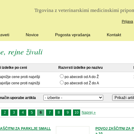
Trgovina z veterinarskimi medicinskimi pripom
Prijava
sveti
Novice
Pogosta vprašanja
Kontakt
e, rejne živali
 izdelke po ceni
Razvrsti izdelke po nazivu
ajnižje cene proti najvišji
po abecedi od A do Ž
ajvišje cene proti najnižji
po abecedi od Ž do A
 način uporabe artikla
2
3
4
5
6
7
8
9
10
Naprej »
AŠČITNI ZA PARKLJE SMALL
POVOJ ZAŠČITNI ZA 
a 10