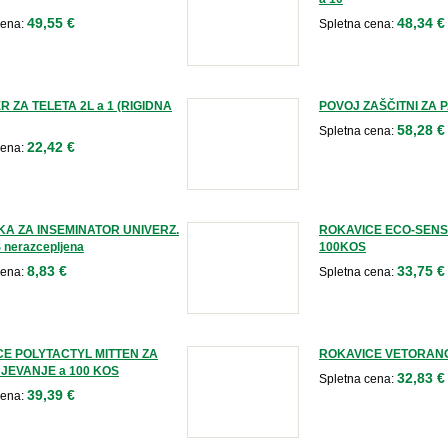
49,55 €
48,34 €
cena:
Spletna cena:
 ZA TELETA 2L a 1 (RIGIDNA
POVOJ ZAŠČITNI ZA P
58,28 €
Spletna cena:
22,42 €
cena:
A ZA INSEMINATOR UNIVERZ.
ROKAVICE ECO-SENS
 nerazcepljena
100KOS
8,83 €
33,75 €
cena:
Spletna cena:
E POLYTACTYL MITTEN ZA
ROKAVICE VETORANGE
JEVANJE a 100 KOS
32,83 €
Spletna cena:
39,39 €
cena: