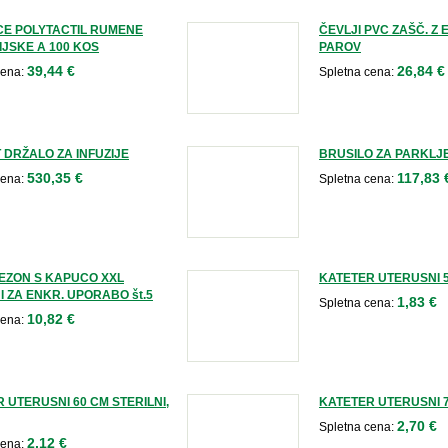
CE POLYTACTIL RUMENE
ČEVLJI PVC ZAŠČ. Z 
JSKE A 100 KOS
PAROV
39,44 €
26,84 €
cena:
Spletna cena:
 DRŽALO ZA INFUZIJE
BRUSILO ZA PARKLJ
530,35 €
117,83 
cena:
Spletna cena:
EZON S KAPUCO XXL
KATETER UTERUSNI 53
I ZA ENKR. UPORABO št.5
1,83 €
Spletna cena:
10,82 €
cena:
 UTERUSNI 60 CM STERILNI,
KATETER UTERUSNI 70
2,70 €
Spletna cena:
2,12 €
cena: