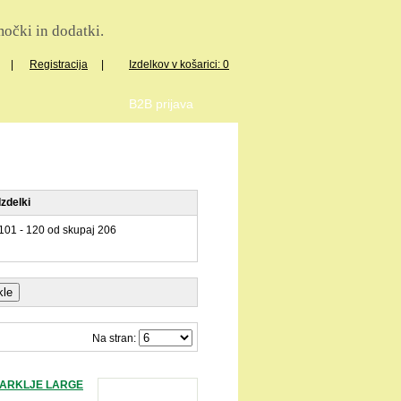
očki in dodatki.
|
Registracija
|
Izdelkov v košarici: 0
B2B prijava
Izdelki
101 - 120 od skupaj 206
Na stran:
PARKLJE LARGE