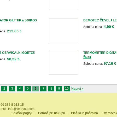
ATOR GILT TIP a 500KOS
DEMOTEC ČEVELJ LES
4,90 €
Spletna cena:
213,65 €
cena:
R CERVIKALNI GOETZE
TERMOMETER DIGITALN
živali
58,52 €
cena:
97,16 €
Spletna cena:
2
3
4
5
6
7
8
9
10
Naprej »
00 386 8 013 15
-mail:
info@vet4you.com
Splošni pogoji
|
Pomoč pri nakupu
|
Plačilo in poštnina
|
Varstvo 