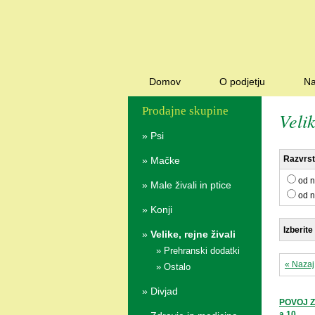
Domov
O podjetju
Na
Prodajne skupine
Velik
»
Psi
Razvrsti
»
Mačke
od n
»
Male živali in ptice
od n
»
Konji
Izberite
»
Velike, rejne živali
»
Prehranski dodatki
« Nazaj
»
Ostalo
»
Divjad
POVOJ Z
a 10