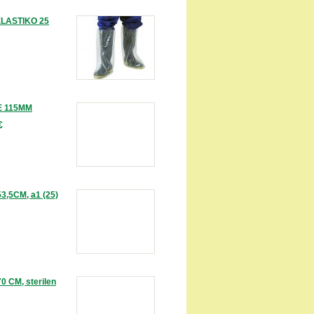
ELASTIKO 25
E 115MM
€
,5CM, a1 (25)
 CM, sterilen