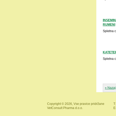
INSEMIN
RUMENI
Spletna 
KATETE
Spletna 
« Nazaj
Copyright © 2026, Vse pravice pridržane
T:
VetConsult Pharma d.o.o.
E