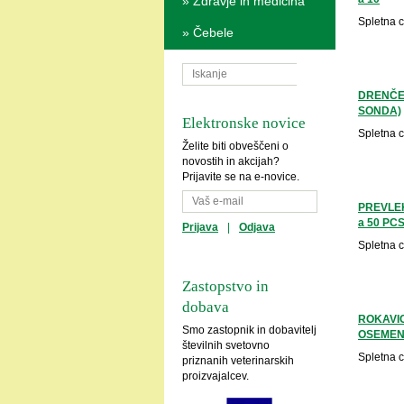
»
Zdravje in medicina
Spletna 
»
Čebele
DRENČER
SONDA)
Elektronske novice
Spletna 
Želite biti obveščeni o
novostih in akcijah?
Prijavite se na e-novice.
PREVLEK
a 50 PCS
Prijava
|
Odjava
Spletna 
Zastopstvo in
dobava
ROKAVIC
Smo zastopnik in dobavitelj
OSEMEN
številnih svetovno
Spletna 
priznanih veterinarskih
proizvajalcev.