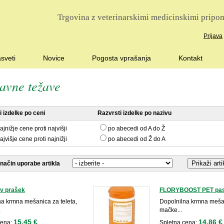
Trgovina z veterinarskimi medicinskimi pripom
Prijava
sveti
Novice
Pogosta vprašanja
Kontakt
avne težave
 izdelke po ceni
Razvrsti izdelke po nazivu
ajnižje cene proti najvišji
po abecedi od A do Ž
ajvišje cene proti najnižji
po abecedi od Ž do A
 način uporabe artikla
v prašek
FLORYBOOST PET pas
na krmna mešanica za teleta,
Dopolnilna krmna mešan
.
mačke...
15,45 €
14,86 €
cena:
Spletna cena: