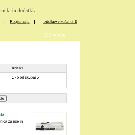
očki in dodatki.
|
Registracija
|
Izdelkov v košarici: 0
B2B prijava
Izdelki
1 - 5 od skupaj 5
ta
ica za pse in