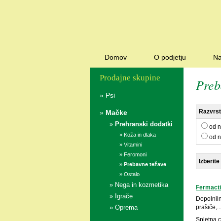
Domov
O podjetju
Na
Prodajne skupine
Preb
»
Psi
Razvrsti
»
Mačke
»
Prehranski dodatki
od n
»
Koža in dlaka
od n
»
Vitamini
»
Feromoni
Izberite
»
Prebavne težave
»
Ostalo
»
Nega in kozmetika
Fermacti
»
Igrače
Dopolnil
»
Oprema
prašiče,..
Spletna 