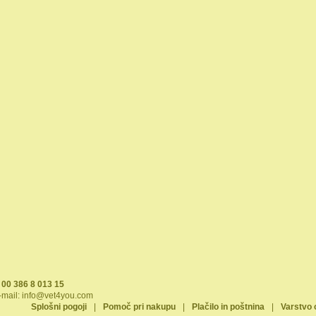
00 386 8 013 15
-mail:
info@vet4you.com
Splošni pogoji
|
Pomoč pri nakupu
|
Plačilo in poštnina
|
Varstvo 