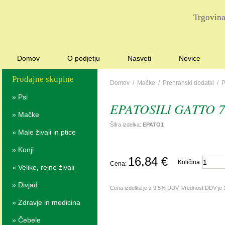
Trgovina
Domov
O podjetju
Nasveti
Novice
Prodajne skupine
Domov
/
Mačke
/
Prehranski dodatki
/
P
»
Psi
EPATOSILl GATTO 7
»
Mačke
Šifra izdelka:
EPATO1
»
Male živali in ptice
»
Konji
16,84 €
Količina
Cena:
»
Velike, rejne živali
»
Divjad
Cena izdelka je z 9,5% DDV. Vrednost DDV je
»
Zdravje in medicina
»
Čebele