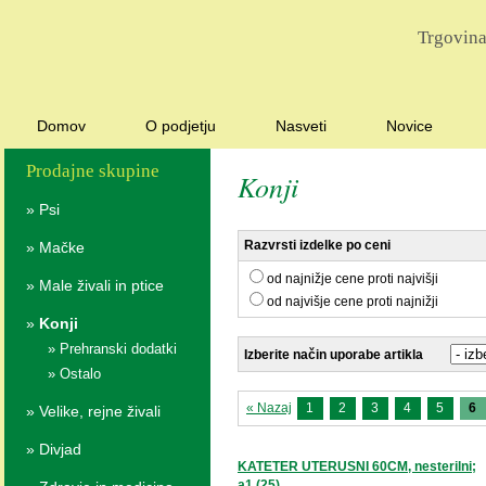
Trgovina
Domov
O podjetju
Nasveti
Novice
Prodajne skupine
Konji
»
Psi
Razvrsti izdelke po ceni
»
Mačke
od najnižje cene proti najvišji
»
Male živali in ptice
od najvišje cene proti najnižji
»
Konji
»
Prehranski dodatki
Izberite način uporabe artikla
»
Ostalo
« Nazaj
1
2
3
4
5
6
»
Velike, rejne živali
»
Divjad
KATETER UTERUSNI 60CM, nesterilni;
a1 (25)