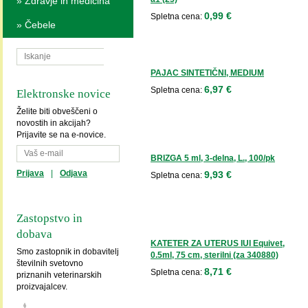
»
Zdravje in medicina
0,99 €
Spletna cena:
»
Čebele
PAJAC SINTETIČNI, MEDIUM
6,97 €
Spletna cena:
Elektronske novice
Želite biti obveščeni o
novostih in akcijah?
Prijavite se na e-novice.
BRIZGA 5 ml, 3-delna, L., 100/pk
Prijava
|
Odjava
9,93 €
Spletna cena:
Zastopstvo in
dobava
KATETER ZA UTERUS IUI Equivet,
Smo zastopnik in dobavitelj
0.5ml, 75 cm, sterilni (za 340880)
številnih svetovno
8,71 €
Spletna cena:
priznanih veterinarskih
proizvajalcev.