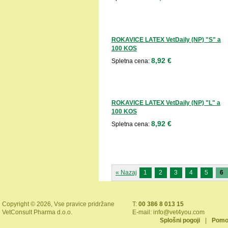
ROKAVICE LATEX VetDaily (NP) "S" a
100 KOS
8,92 €
Spletna cena:
ROKAVICE LATEX VetDaily (NP) "L" a
100 KOS
8,92 €
Spletna cena:
« Nazaj
1
2
3
4
5
6
Copyright © 2026, Vse pravice pridržane
T:
00 386 8 013 15
VetConsult Pharma d.o.o.
E-mail:
info@vet4you.com
Splošni pogoji
|
Pomo