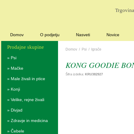
Trgovina
Domov
O podjetju
Nasveti
Novice
Prodajne skupine
Domov
/
Psi
/
Igrače
»
Psi
KONG GOODIE BONE 
»
Mačke
Šifra izdelka:
KRU382927
»
Male živali in ptice
»
Konji
»
Velike, rejne živali
»
Divjad
»
Zdravje in medicina
»
Čebele