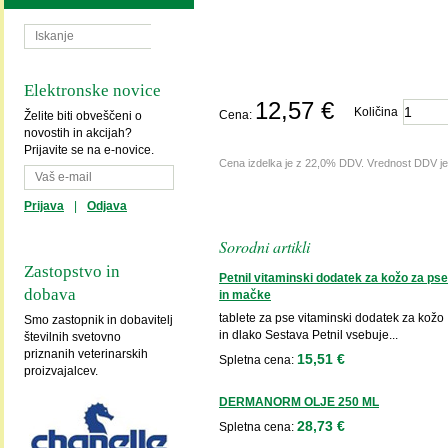
Elektronske novice
12,57 €
Količina
Cena:
Želite biti obveščeni o
novostih in akcijah?
Prijavite se na e-novice.
Cena izdelka je z 22,0% DDV. Vrednost DDV j
Prijava
|
Odjava
Sorodni artikli
Zastopstvo in
Petnil vitaminski dodatek za kožo za pse
dobava
in mačke
tablete za pse vitaminski dodatek za kožo
Smo zastopnik in dobavitelj
in dlako Sestava Petnil vsebuje...
številnih svetovno
priznanih veterinarskih
15,51 €
Spletna cena:
proizvajalcev.
DERMANORM OLJE 250 ML
28,73 €
Spletna cena: