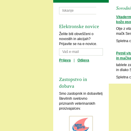
Sorodni 
Vitaderm 
kožo pso
Elektronske novice
Olje z vi
mačk Ses
Želite biti obveščeni o
novostih in akcijah?
Spletna 
Prijavite se na e-novice.
Petnil v
in mačk
Prijava
|
Odjava
tablete z
in dlako 
Spletna 
Zastopstvo in
dobava
Smo zastopnik in dobavitelj
številnih svetovno
priznanih veterinarskih
proizvajalcev.