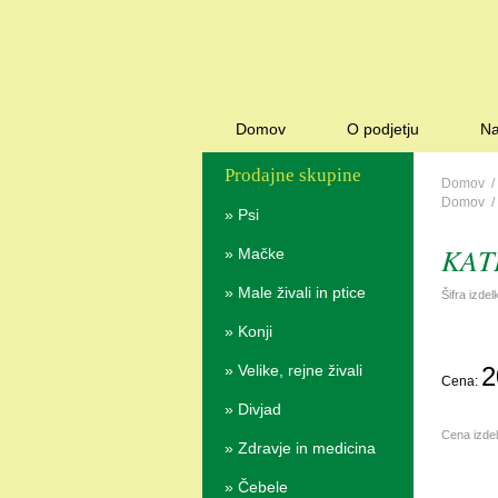
Domov
O podjetju
Na
Prodajne skupine
Domov
Domov
»
Psi
KATE
»
Mačke
»
Male živali in ptice
Šifra izde
»
Konji
»
Velike, rejne živali
2
Cena:
»
Divjad
Cena izde
»
Zdravje in medicina
»
Čebele