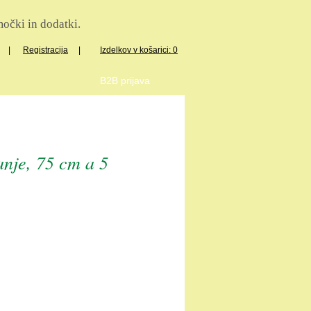
očki in dodatki.
|
Registracija
|
Izdelkov v košarici: 0
B2B prijava
je, 75 cm a 5