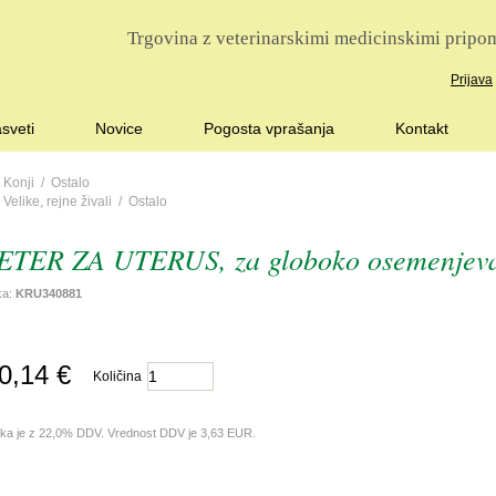
Trgovina z veterinarskimi medicinskimi pripom
Prijava
sveti
Novice
Pogosta vprašanja
Kontakt
/
Konji
/
Ostalo
/
Velike, rejne živali
/
Ostalo
TER ZA UTERUS, za globoko osemenjevan
lka:
KRU340881
0,14 €
Količina
lka je z 22,0% DDV. Vrednost DDV je 3,63 EUR.