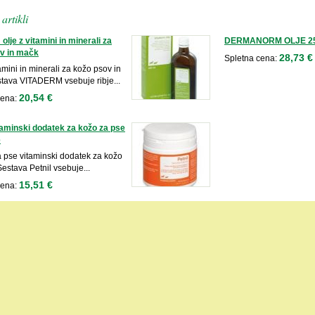
artikli
olje z vitamini in minerali za
DERMANORM OLJE 2
v in mačk
28,73 €
Spletna cena:
tamini in minerali za kožo psov in
tava VITADERM vsebuje ribje...
20,54 €
cena:
itaminski dodatek za kožo za pse
e
a pse vitaminski dodatek za kožo
Sestava Petnil vsebuje...
15,51 €
cena: