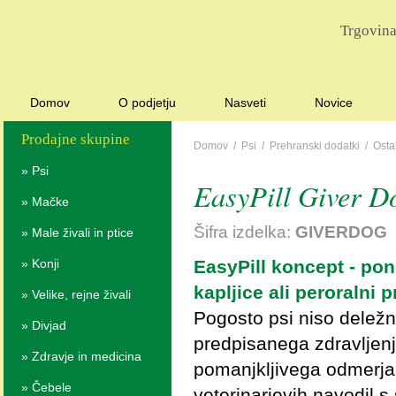
Trgovina
Domov
O podjetju
Nasveti
Novice
Prodajne skupine
Domov
/
Psi
/
Prehranski dodatki
/
Osta
»
Psi
EasyPill Giver D
»
Mačke
Šifra izdelka:
GIVERDOG
»
Male živali in ptice
EasyPill koncept - pon
»
Konji
kapljice ali peroralni 
»
Velike, rejne živali
Pogosto psi niso deležn
»
Divjad
predpisanega zdravljenj
»
Zdravje in medicina
pomanjkljivega odmerja
»
Čebele
veterinarjevih navodil s 