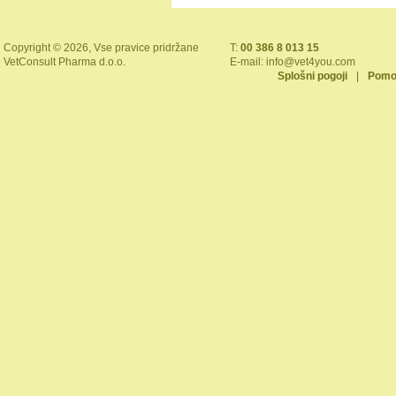
Copyright © 2026, Vse pravice pridržane
T:
00 386 8 013 15
VetConsult Pharma d.o.o.
E-mail:
info@vet4you.com
Splošni pogoji
|
Pomo