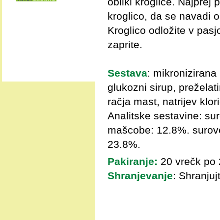
obliki kroglice. Najprej
kroglico, da se navadi o
Kroglico odložite v pas
zaprite.
Sestava
: mikronizirana
glukozni sirup, preželati
račja mast, natrijev klor
Analitske sestavine: sur
mašcobe: 12.8%. surove 
23.8%.
Pakiranje:
20 vrečk po 
Shranjevanje
: Shranju