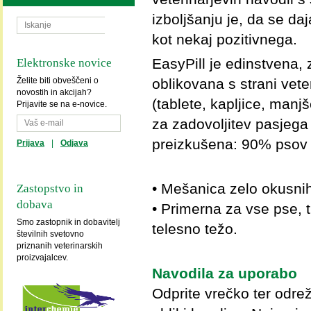
izboljšanju je, da se daj
kot nekaj pozitivnega.
EasyPill je edinstvena,
Elektronske novice
oblikovana s strani vete
Želite biti obveščeni o
novostih in akcijah?
(tablete, kapljice, man
Prijavite se na e-novice.
za zadovoljitev pasjega
preizkušena: 90% psov 
Prijava
|
Odjava
• Mešanica zelo okusnih
Zastopstvo in
dobava
• Primerna za vse pse, 
Smo zastopnik in dobavitelj
telesno težo.
številnih svetovno
priznanih veterinarskih
proizvajalcev.
Navodila za uporabo
Odprite vrečko ter odre