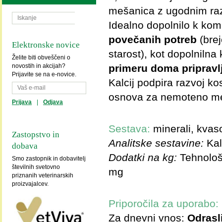
mešanica z ugodnim raz
Idealno dopolnilo k kom
povečanih potreb
(brej
Elektronske novice
starost), kot dopolnil
Želite biti obveščeni o
primeru doma pripravl
novostih in akcijah?
Prijavite se na e-novice.
Kalcij podpira razvoj kos
osnova za nemoteno men
Prijava
|
Odjava
Sestava:
minerali, kvaso
Zastopstvo in
Analitske sestavine:
Kal
dobava
Dodatki na kg:
Tehnološ
Smo zastopnik in dobavitelj
številnih svetovno
mg
priznanih veterinarskih
proizvajalcev.
Priporočila za uporabo:
Za dnevni vnos:
Odrasl