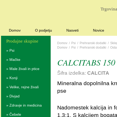
Trgovina
Domov
O podjetju
Nasveti
Novice
Prodajne skupine
Domov
/
Psi
/
Prehranski dodatki
/
Skle
Domov
/
Psi
/
Prehranski dodatki
/
Osta
»
Psi
CALCITABS 150 
»
Mačke
»
Male živali in ptice
Šifra izdelka:
CALCITA
»
Konji
Mineralna dopolnilna k
»
Velike, rejne živali
pse
»
Divjad
»
Zdravje in medicina
Nadomestek kalcija in f
1,3:1. S kalcijem bogat
»
Čebele