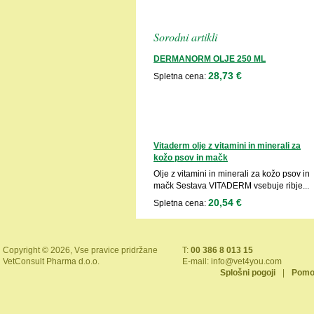
Sorodni artikli
DERMANORM OLJE 250 ML
28,73 €
Spletna cena:
Vitaderm olje z vitamini in minerali za
kožo psov in mačk
Olje z vitamini in minerali za kožo psov in
mačk Sestava VITADERM vsebuje ribje...
20,54 €
Spletna cena:
Copyright © 2026, Vse pravice pridržane
T:
00 386 8 013 15
VetConsult Pharma d.o.o.
E-mail:
info@vet4you.com
Splošni pogoji
|
Pomo