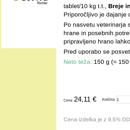
tablet/10 kg t.t.,
Breje i
Priporočljivo je dajanj
Po nasvetu veterinarja 
hrane in posebnih potre
pripravljeno hrano lah
Pred uporabo se posvetu
Neto teža:
150 g (= 150 
24,11 €
Količina
Cena:
Cena izdelka je z 9,5% D