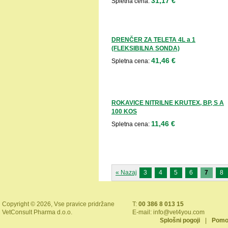
31,17 €
Spletna cena:
DRENČER ZA TELETA 4L a 1
(FLEKSIBILNA SONDA)
41,46 €
Spletna cena:
ROKAVICE NITRILNE KRUTEX, BP, S A
100 KOS
11,46 €
Spletna cena:
« Nazaj
3
4
5
6
7
8
Copyright © 2026, Vse pravice pridržane
T:
00 386 8 013 15
VetConsult Pharma d.o.o.
E-mail:
info@vet4you.com
Splošni pogoji
|
Pomo