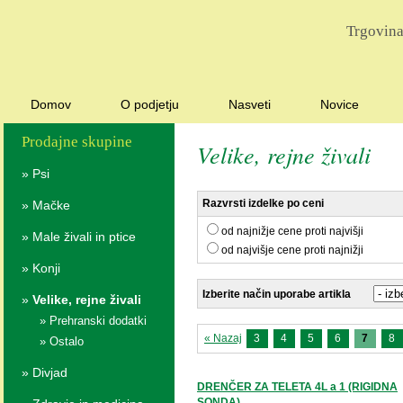
Trgovina
Domov
O podjetju
Nasveti
Novice
Prodajne skupine
Velike, rejne živali
»
Psi
Razvrsti izdelke po ceni
»
Mačke
od najnižje cene proti najvišji
»
Male živali in ptice
od najvišje cene proti najnižji
»
Konji
Izberite način uporabe artikla
»
Velike, rejne živali
»
Prehranski dodatki
« Nazaj
3
4
5
6
7
8
»
Ostalo
»
Divjad
DRENČER ZA TELETA 4L a 1 (RIGIDNA
SONDA)