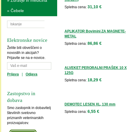
»
Zdravje in medicina
31,10 €
Spletna cena:
»
Čebele
APLIKATOR Bovimini ZA MAGNETE-
METAL
Elektronske novice
86,86 €
Spletna cena:
Želite biti obveščeni o
novostih in akcijah?
Prijavite se na e-novice.
ALVEKET PERORALNI PRAŠEK 10 X
125G
Prijava
|
Odjava
18,29 €
Spletna cena:
Zastopstvo in
dobava
DEMOTEC LESEN XL, 130 mm
Smo zastopnik in dobavitelj
6,55 €
Spletna cena:
številnih svetovno
priznanih veterinarskih
proizvajalcev.