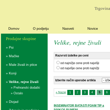
Trgovina
Domov
O podjetju
Nasveti
Novice
Prodajne skupine
Velike, rejne živali
»
Psi
Razvrsti izdelke po ceni
»
Mačke
od najnižje cene proti najvišji
»
Male živali in ptice
od najvišje cene proti najnižji
»
Konji
Izberite način uporabe artikla
»
Velike, rejne živali
»
Prehranski dodatki
« Nazaj
1
2
3
4
5
6
»
Ostalo
»
Divjad
INSEMINATOR BATASTI FOAM TIP a
500KOS RUMENI