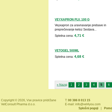
VEYXAPRON PLV. 100 G
Veyxapron za uravnavanje prebave in
preprečevanje ketoz Sestava...
4,71 €
Spletna cena:
VETOGEL 500ML
4,68 €
Spletna cena:
« Nazaj
1
2
3
4
5
6
Copyright © 2026, Vse pravice pridržane
T:
00 386 8 013 15
VetConsult Pharma d.o.o.
E-mail:
info@vet4you.com
Splošni pogoji
|
Pomo