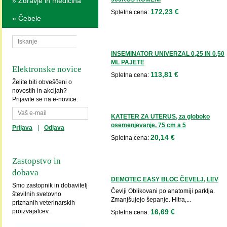
»
Zdravje in medicina
172,23 €
Spletna cena:
»
Čebele
INSEMINATOR UNIVERZAL 0,25 IN 0,50
ML PAJETE
Elektronske novice
113,81 €
Spletna cena:
Želite biti obveščeni o
novostih in akcijah?
Prijavite se na e-novice.
KATETER ZA UTERUS, za globoko
osemenjevanje, 75 cm a 5
Prijava
|
Odjava
20,14 €
Spletna cena:
Zastopstvo in
dobava
DEMOTEC EASY BLOC ČEVELJ, LEV
Smo zastopnik in dobavitelj
Čevlji Oblikovani po anatomiji parklja.
številnih svetovno
Zmanjšujejo šepanje. Hitra,...
priznanih veterinarskih
16,69 €
proizvajalcev.
Spletna cena: