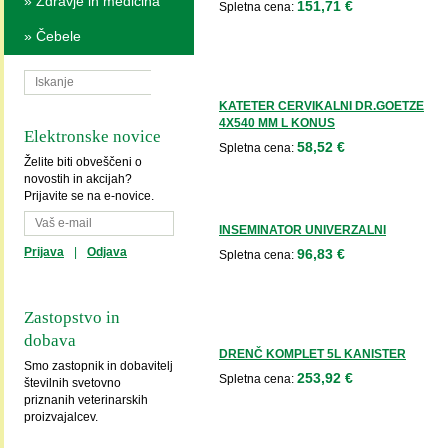
»
Zdravje in medicina
151,71 €
Spletna cena:
»
Čebele
KATETER CERVIKALNI DR.GOETZE
4X540 MM L KONUS
Elektronske novice
58,52 €
Spletna cena:
Želite biti obveščeni o
novostih in akcijah?
Prijavite se na e-novice.
INSEMINATOR UNIVERZALNI
Prijava
|
Odjava
96,83 €
Spletna cena:
Zastopstvo in
dobava
DRENČ KOMPLET 5L KANISTER
Smo zastopnik in dobavitelj
253,92 €
Spletna cena:
številnih svetovno
priznanih veterinarskih
proizvajalcev.