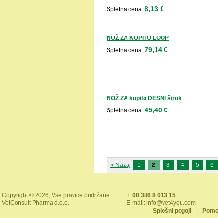
8,13 €
Spletna cena:
NOŽ ZA KOPITO LOOP
79,14 €
Spletna cena:
NOŽ ZA kopito DESNI širok
45,40 €
Spletna cena:
« Nazaj
1
2
3
4
5
6
Copyright © 2026, Vse pravice pridržane
T:
00 386 8 013 15
VetConsult Pharma d.o.o.
E-mail:
info@vet4you.com
Splošni pogoji
|
Pomo