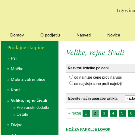
Trgovina
Domov
O podjetju
Nasveti
Novice
Prodajne skupine
Velike, rejne živali
»
Psi
Razvrsti izdelke po ceni
»
Mačke
od najnižje cene proti najvišji
»
Male živali in ptice
od najvišje cene proti najnižji
»
Konji
Izberite način uporabe artikla
»
Velike, rejne živali
»
Prehranski dodatki
« Nazaj
1
2
3
4
5
6
»
Ostalo
»
Divjad
NOŽ ZA PARKLJE LOVOR