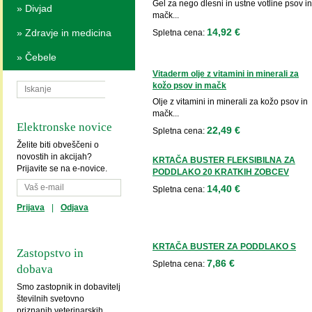
Gel za nego dlesni in ustne votline psov in
»
Divjad
mačk...
14,92 €
»
Zdravje in medicina
Spletna cena:
»
Čebele
Vitaderm olje z vitamini in minerali za
kožo psov in mačk
Olje z vitamini in minerali za kožo psov in
mačk...
Elektronske novice
22,49 €
Spletna cena:
Želite biti obveščeni o
novostih in akcijah?
KRTAČA BUSTER FLEKSIBILNA ZA
Prijavite se na e-novice.
PODDLAKO 20 KRATKIH ZOBCEV
14,40 €
Spletna cena:
Prijava
|
Odjava
KRTAČA BUSTER ZA PODDLAKO S
Zastopstvo in
7,86 €
Spletna cena:
dobava
Smo zastopnik in dobavitelj
številnih svetovno
priznanih veterinarskih