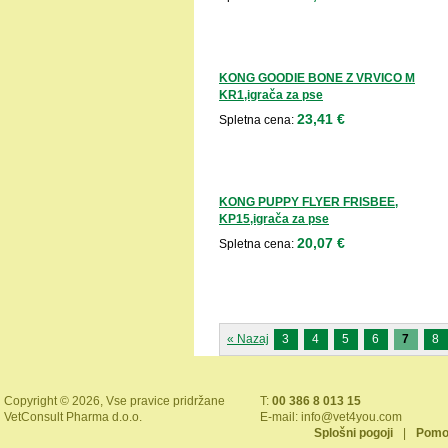
KONG GOODIE BONE Z VRVICO M
KR1,igrača za pse
23,41 €
Spletna cena:
KONG PUPPY FLYER FRISBEE,
KP15,igrača za pse
20,07 €
Spletna cena:
« Nazaj
3
4
5
6
7
8
Copyright © 2026, Vse pravice pridržane
T:
00 386 8 013 15
VetConsult Pharma d.o.o.
E-mail:
info@vet4you.com
Splošni pogoji
|
Pomo