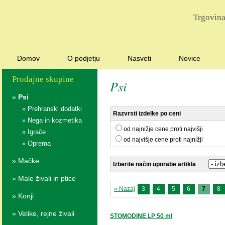
Trgovina
Domov
O podjetju
Nasveti
Novice
Prodajne skupine
Psi
»
Psi
»
Prehranski dodatki
Razvrsti izdelke po ceni
»
Nega in kozmetika
od najnižje cene proti najvišji
»
Igrače
od najvišje cene proti najnižji
»
Oprema
»
Mačke
Izberite način uporabe artikla
»
Male živali in ptice
« Nazaj
3
4
5
6
7
8
»
Konji
»
Velike, rejne živali
STOMODINE LP 50 ml