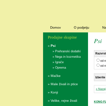
Domov
O podjetju
Na
Prodajne skupine
Psi
»
Psi
»
Prehranski dodatki
Razvrsti
»
Nega in kozmetika
od n
»
Igrače
od n
»
Oprema
»
Mačke
Izberite
»
Male živali in ptice
« Nazaj
»
Konji
»
Velike, rejne živali
KONG FLY