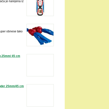
ča je narejena iz
uper obnese tako
n 25mm/ 45 cm
der 25mm/45 cm