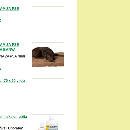
AM ZA PSE
€
AM ZA PSE
JA BARVA
A ZA PSA Nudi
€
 70 x 90 vijola-
aminska emulzija
živali Uporaba: