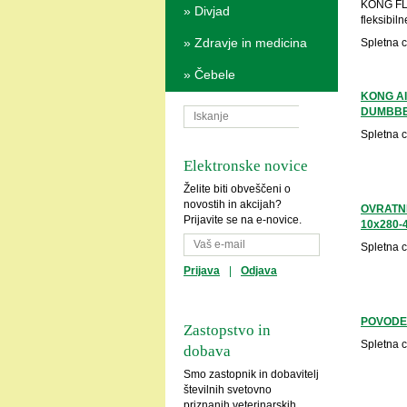
KONG FLY
»
Divjad
fleksibiln
»
Zdravje in medicina
Spletna 
»
Čebele
KONG A
DUMBBE
Spletna 
Elektronske novice
Želite biti obveščeni o
novostih in akcijah?
OVRATN
Prijavite se na e-novice.
10x280-
Spletna 
Prijava
|
Odjava
POVODEC
Zastopstvo in
Spletna 
dobava
Smo zastopnik in dobavitelj
številnih svetovno
priznanih veterinarskih