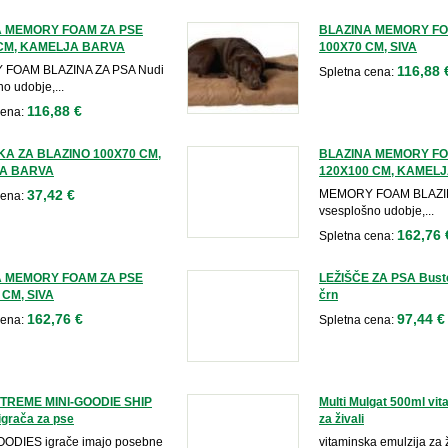
A MEMORY FOAM ZA PSE
BLAZINA MEMORY FO
 CM, KAMELJA BARVA
100X70 CM, SIVA
FOAM BLAZINA ZA PSA Nudi
116,88 
Spletna cena:
o udobje,...
116,88 €
cena:
A ZA BLAZINO 100X70 CM,
BLAZINA MEMORY FO
A BARVA
120X100 CM, KAMEL
37,42 €
MEMORY FOAM BLAZIN
cena:
vsesplošno udobje,...
162,76 
Spletna cena:
A MEMORY FOAM ZA PSE
LEŽIŠČE ZA PSA Buster
 CM, SIVA
črn
162,76 €
97,44 €
cena:
Spletna cena:
TREME MINI-GOODIE SHIP
Multi Mulgat 500ml vit
,igrača za pse
za živali
ODIES igrače imajo posebne
vitaminska emulzija za 