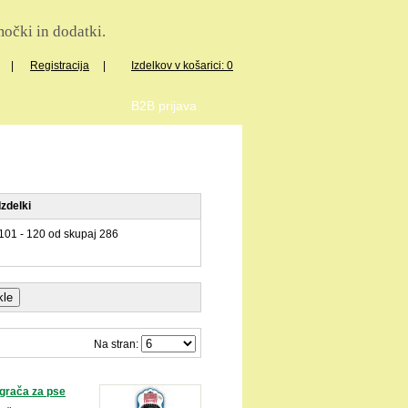
očki in dodatki.
|
Registracija
|
Izdelkov v košarici: 0
B2B prijava
Izdelki
101 - 120 od skupaj 286
Na stran:
rača za pse