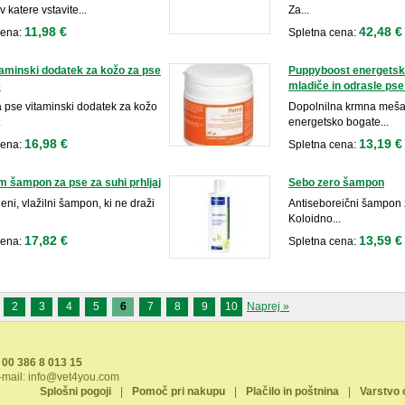
v katere vstavite...
Za...
11,98 €
42,48 €
cena:
Spletna cena:
itaminski dodatek za kožo za pse
Puppyboost energetsk
e
mladiče in odrasle ps
a pse vitaminski dodatek za kožo
Dopolnilna krmna mešan
.
energetsko bogate...
16,98 €
13,19 €
cena:
Spletna cena:
 šampon za pse za suhi prhljaj
Sebo zero šampon
eni, vlažilni šampon, ki ne draži
Antiseboreični šampon 
Koloidno...
17,82 €
13,59 €
cena:
Spletna cena:
2
3
4
5
6
7
8
9
10
Naprej »
00 386 8 013 15
-mail:
info@vet4you.com
Splošni pogoji
|
Pomoč pri nakupu
|
Plačilo in poštnina
|
Varstvo 