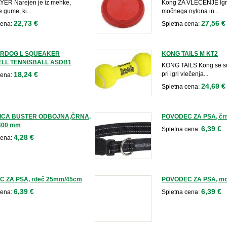
ER Narejen je iz mehke,
Kong ZA VLEČENJE Igra
e gume, ki...
močnega nylona in...
22,73 €
27,56 €
cena:
Spletna cena:
IRDOG L SQUEAKER
KONG TAILS M KT2
LL TENNISBALL ASDB1
KONG TAILS Kong se s
18,24 €
pri igri vlečenja...
cena:
24,69 €
Spletna cena:
ICA BUSTER ODBOJNA,ČRNA,
POVODEC ZA PSA, čr
400 mm
6,39 €
Spletna cena:
4,28 €
cena:
 ZA PSA, rdeč 25mm/45cm
POVODEC ZA PSA, mo
6,39 €
6,39 €
cena:
Spletna cena: