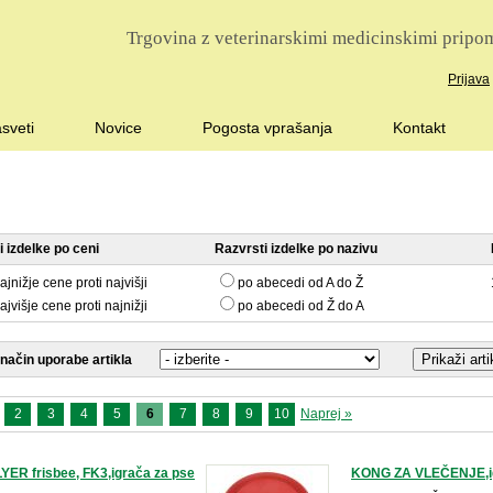
Trgovina z veterinarskimi medicinskimi pripom
Prijava
sveti
Novice
Pogosta vprašanja
Kontakt
 izdelke po ceni
Razvrsti izdelke po nazivu
ajnižje cene proti najvišji
po abecedi od A do Ž
ajvišje cene proti najnižji
po abecedi od Ž do A
 način uporabe artikla
2
3
4
5
6
7
8
9
10
Naprej »
ER frisbee, FK3,igrača za pse
KONG ZA VLEČENJE,ig