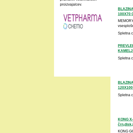
proizvajalcev.
BLAZIN
100X70
MEMORY 
vsesplošn
Spletna 
PREVLEK
KAMELJ
Spletna 
BLAZIN
120X100
Spletna 
KONG X-
črn,disk
KONG GO