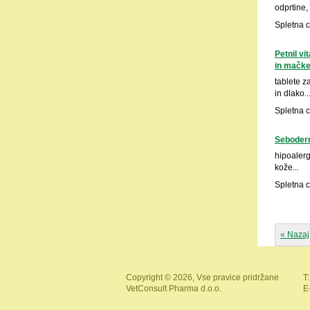
odprtine, 
Spletna 
Petnil v
in mačk
tablete z
in dlako..
Spletna 
Seboderm
hipoalerg
kože...
Spletna 
« Nazaj
Copyright © 2026, Vse pravice pridržane
T:
VetConsult Pharma d.o.o.
E