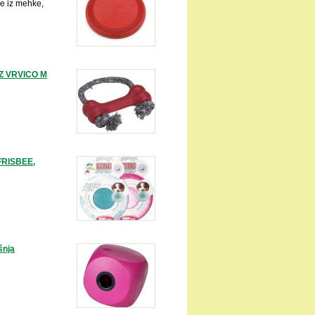
e iz mehke,
Z VRVICO M
RISBEE,
šnja