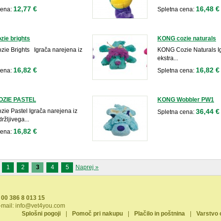
12,77 €
16,48 €
cena:
Spletna cena:
ie brights
KONG cozie naturals
ie Brights Igrača narejena iz
KONG Cozie Naturals Ig
ekstra...
16,82 €
16,82 €
cena:
Spletna cena:
OZIE PASTEL
KONG Wobbler PW1
ie Pastel Igrača narejena iz
36,44 €
Spletna cena:
ržljivega...
16,82 €
cena:
1
2
3
4
5
Naprej »
00 386 8 013 15
-mail:
info@vet4you.com
Splošni pogoji
|
Pomoč pri nakupu
|
Plačilo in poštnina
|
Varstvo 