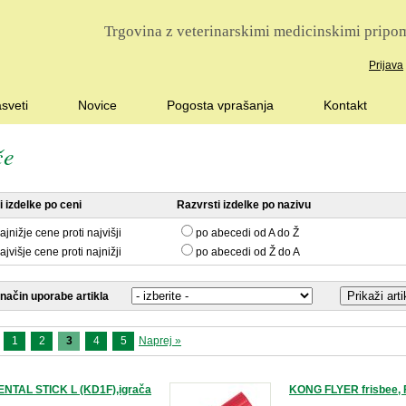
Trgovina z veterinarskimi medicinskimi pripom
Prijava
sveti
Novice
Pogosta vprašanja
Kontakt
če
 izdelke po ceni
Razvrsti izdelke po nazivu
ajnižje cene proti najvišji
po abecedi od A do Ž
ajvišje cene proti najnižji
po abecedi od Ž do A
 način uporabe artikla
1
2
3
4
5
Naprej »
NTAL STICK L (KD1F),igrača
KONG FLYER frisbee, 