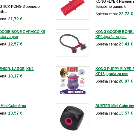
KONG FLYER Narejen j
STICK KONG S pomočjo
fleksibilne gume, ki...
ih...
22,73 €
Spletna cena:
21,72 €
cena:
ODIE BONE Z VRVICO XS
KONG GOODIE BONE 
ača za pse
KR1,igrača za pse
12,57 €
23,41 €
cena:
Spletna cena:
NIOR, LARGE, KN1
KONG PUPPY FLYER F
KP15,igrača za pse
18,17 €
cena:
20,07 €
Spletna cena:
Mini Cube črna
BUSTER Mini Cube če
13,57 €
13,57 €
cena:
Spletna cena: