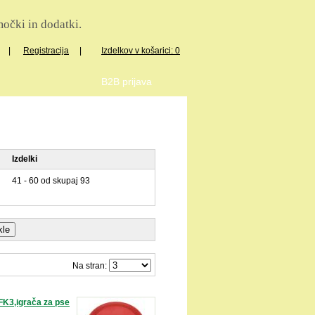
očki in dodatki.
|
Registracija
|
Izdelkov v košarici: 0
B2B prijava
Izdelki
41 - 60 od skupaj 93
Na stran:
FK3,igrača za pse