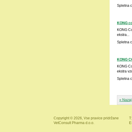
Spletna 
KONG coz
KONG Coz
ekstra...
Spletna 
KONG C
KONG Coz
ekstra vzd
Spletna 
« Nazaj
Copyright © 2026, Vse pravice pridržane
T:
VetConsult Pharma d.o.o.
E