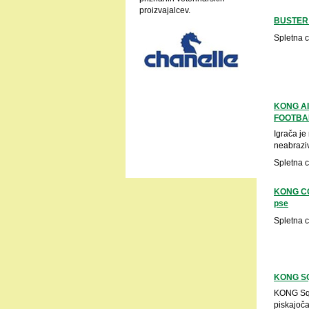
proizvajalcev.
BUSTER 
Spletna 
KONG A
FOOTBA
Igrača je
neabraziv
Spletna 
KONG CO
pse
Spletna 
KONG S
KONG Squ
piskajoča,