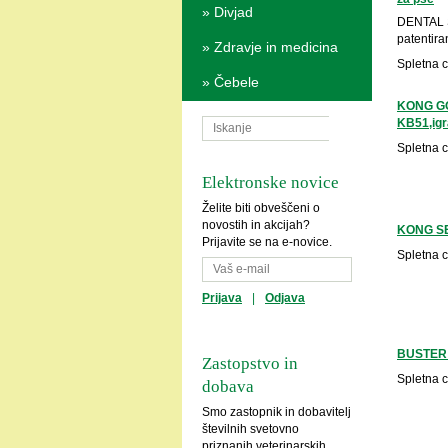
»
Divjad
DENTAL 
patentiran
»
Zdravje in medicina
Spletna 
»
Čebele
KONG GO
KB51,igr
Spletna 
Elektronske novice
Želite biti obveščeni o
novostih in akcijah?
KONG SE
Prijavite se na e-novice.
Spletna 
Prijava
|
Odjava
BUSTER 
Zastopstvo in
Spletna 
dobava
Smo zastopnik in dobavitelj
številnih svetovno
priznanih veterinarskih