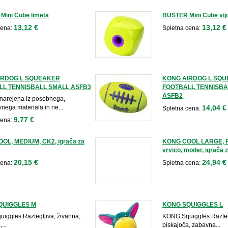
Mini Cube limeta
BUSTER Mini Cube vijo
13,12 €
13,12 €
cena:
Spletna cena:
IRDOG L SQUEAKER
KONG AIRDOG L SQ
LL TENNISBALL SMALL ASFB3
FOOTBALL TENNISBA
ASFB2
 narejena iz posebnega,
nega materiala in ne...
14,04 €
Spletna cena:
9,77 €
cena:
OL, MEDIUM, CK2, igrača za
KONG COOL LARGE, F
vrvico, moder, igrača 
20,15 €
24,94 €
cena:
Spletna cena:
QUIGGLES M
KONG SQUIGGLES L
iggles Raztegljiva, živahna,
KONG Squiggles Raztegl
...
piskajoča, zabavna...