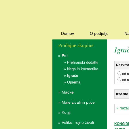
Domov
O podjetju
Na
Prodajne skupine
Igra
»
Psi
»
Prehranski dodatki
Razvrsti
»
Nega in kozmetika
od n
»
Igrače
od n
»
Oprema
»
Mačke
Izberite
»
Male živali in ptice
« Nazaj
»
Konji
»
Velike, rejne živali
KONG DE
za pse