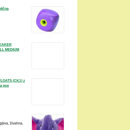
lična
UEAKER
LL MEDIUM
LOATS (CK1) z
za pse
jiva, živahna,